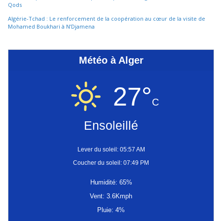
Qods
Algérie-Tchad : Le renforcement de la coopération au cœur de la visite de
Mohamed Boukhari à N’Djamena
Météo à Alger
27°
C
Ensoleillé
Lever du soleil: 05:57 AM
Coucher du soleil: 07:49 PM
Humidité: 65%
Vent: 3.6Kmph
Pluie: 4%