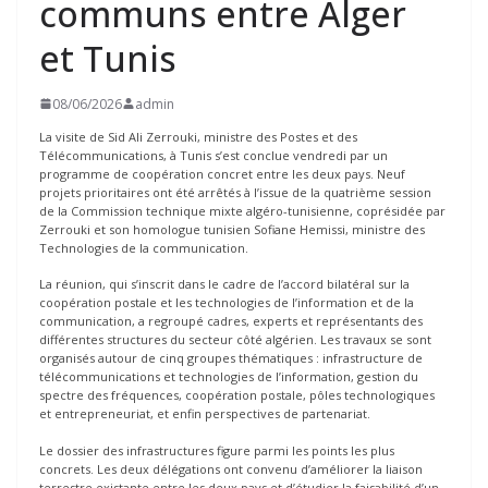
communs entre Alger
et Tunis
08/06/2026
admin
La visite de Sid Ali Zerrouki, ministre des Postes et des
Télécommunications, à Tunis s’est conclue vendredi par un
programme de coopération concret entre les deux pays. Neuf
projets prioritaires ont été arrêtés à l’issue de la quatrième session
de la Commission technique mixte algéro-tunisienne, coprésidée par
Zerrouki et son homologue tunisien Sofiane Hemissi, ministre des
Technologies de la communication.
La réunion, qui s’inscrit dans le cadre de l’accord bilatéral sur la
coopération postale et les technologies de l’information et de la
communication, a regroupé cadres, experts et représentants des
différentes structures du secteur côté algérien. Les travaux se sont
organisés autour de cinq groupes thématiques : infrastructure de
télécommunications et technologies de l’information, gestion du
spectre des fréquences, coopération postale, pôles technologiques
et entrepreneuriat, et enfin perspectives de partenariat.
Le dossier des infrastructures figure parmi les points les plus
concrets. Les deux délégations ont convenu d’améliorer la liaison
terrestre existante entre les deux pays et d’étudier la faisabilité d’un