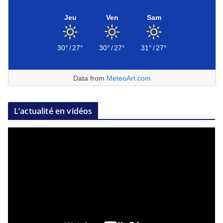
Jeu
Ven
Sam
30°
/
27°
30°
/
27°
31°
/
27°
Data from
MeteoArt.com
L’actualité en vidéos