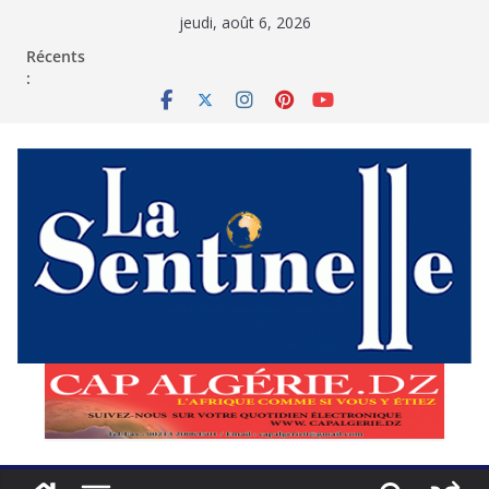
Passer
jeudi, août 6, 2026
au
contenu
Récents
: