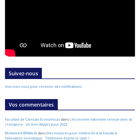
Suivez-nous
Inscrivez-vous pour recevoir des notifications
Vos commentaires
Facultad de Ciencias Económicas
dans
L’économie nationale renoue avec la
croissance : Un bon départ pour 2022
Mohamed BENALIA
dans
Des mesures pour mettre fin à la fraude à
l’allocation touristique : Tebboune écarte le cash !