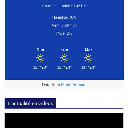
Coucher du soleil: 07:46 PM
Humidité: 36%
Vent: 7.6Kmph
Pluie: 2%
Dim
Lun
Mar
32°
/
29°
32°
/
28°
31°
/
28°
Data from
MeteoArt.com
L’actualité en vidéos