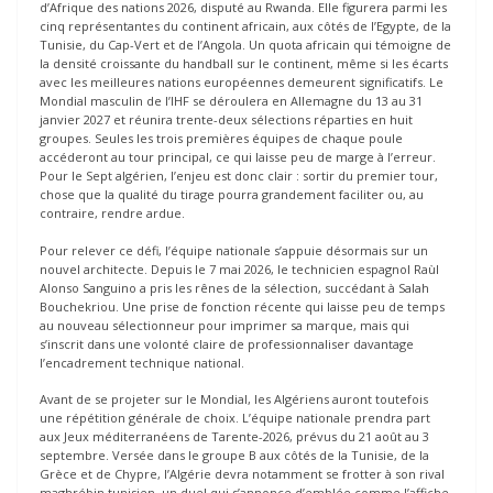
d’Afrique des nations 2026, disputé au Rwanda. Elle figurera parmi les
cinq représentantes du continent africain, aux côtés de l’Egypte, de la
Tunisie, du Cap-Vert et de l’Angola. Un quota africain qui témoigne de
la densité croissante du handball sur le continent, même si les écarts
avec les meilleures nations européennes demeurent significatifs. Le
Mondial masculin de l’IHF se déroulera en Allemagne du 13 au 31
janvier 2027 et réunira trente-deux sélections réparties en huit
groupes. Seules les trois premières équipes de chaque poule
accéderont au tour principal, ce qui laisse peu de marge à l’erreur.
Pour le Sept algérien, l’enjeu est donc clair : sortir du premier tour,
chose que la qualité du tirage pourra grandement faciliter ou, au
contraire, rendre ardue.
Pour relever ce défi, l’équipe nationale s’appuie désormais sur un
nouvel architecte. Depuis le 7 mai 2026, le technicien espagnol Raùl
Alonso Sanguino a pris les rênes de la sélection, succédant à Salah
Bouchekriou. Une prise de fonction récente qui laisse peu de temps
au nouveau sélectionneur pour imprimer sa marque, mais qui
s’inscrit dans une volonté claire de professionnaliser davantage
l’encadrement technique national.
Avant de se projeter sur le Mondial, les Algériens auront toutefois
une répétition générale de choix. L’équipe nationale prendra part
aux Jeux méditerranéens de Tarente-2026, prévus du 21 août au 3
septembre. Versée dans le groupe B aux côtés de la Tunisie, de la
Grèce et de Chypre, l’Algérie devra notamment se frotter à son rival
maghrébin tunisien, un duel qui s’annonce d’emblée comme l’affiche