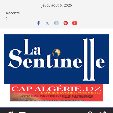
Passer
jeudi, août 6, 2026
au
contenu
Récents
: