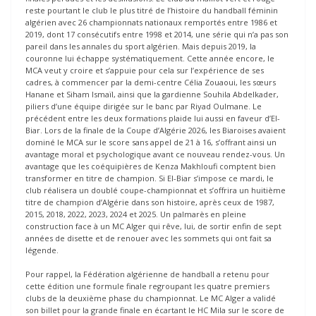
reste pourtant le club le plus titré de l’histoire du handball féminin
algérien avec 26 championnats nationaux remportés entre 1986 et
2019, dont 17 consécutifs entre 1998 et 2014, une série qui n’a pas son
pareil dans les annales du sport algérien. Mais depuis 2019, la
couronne lui échappe systématiquement. Cette année encore, le
MCA veut y croire et s’appuie pour cela sur l’expérience de ses
cadres, à commencer par la demi-centre Célia Zouaoui, les sœurs
Hanane et Siham Ismaïl, ainsi que la gardienne Souhila Abdelkader,
piliers d’une équipe dirigée sur le banc par Riyad Oulmane. Le
précédent entre les deux formations plaide lui aussi en faveur d’El-
Biar. Lors de la finale de la Coupe d’Algérie 2026, les Biaroises avaient
dominé le MCA sur le score sans appel de 21 à 16, s’offrant ainsi un
avantage moral et psychologique avant ce nouveau rendez-vous. Un
avantage que les coéquipières de Kenza Makhloufi comptent bien
transformer en titre de champion. Si El-Biar s’impose ce mardi, le
club réalisera un doublé coupe-championnat et s’offrira un huitième
titre de champion d’Algérie dans son histoire, après ceux de 1987,
2015, 2018, 2022, 2023, 2024 et 2025. Un palmarès en pleine
construction face à un MC Alger qui rêve, lui, de sortir enfin de sept
années de disette et de renouer avec les sommets qui ont fait sa
légende.
Pour rappel, la Fédération algérienne de handball a retenu pour
cette édition une formule finale regroupant les quatre premiers
clubs de la deuxième phase du championnat. Le MC Alger a validé
son billet pour la grande finale en écartant le HC Mila sur le score de