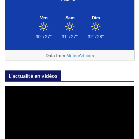
Ven
Sam
Dim
30°
/
27°
31°
/
27°
32°
/
28°
Data from
MeteoArt.com
L’actualité en vidéos