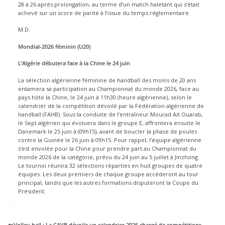
28 à 26 après prolongation, au terme d’un match haletant qui s’était
achevé sur un score de parité à l’issue du temps réglementaire.
M.D.
Mondial-2026 féminin (U20)
L’Algérie débutera face à la Chine le 24 juin
La sélection algérienne féminine de handball des moins de 20 ans
entamera sa participation au Championnat du monde 2026, face au
pays hôte la Chine, le 24 juin à 11h30 (heure algérienne), selon le
calendrier de la compétition dévoilé par la Fédération algérienne de
handball (FAHB). Sous la conduite de l’entraîneur Mourad Ait Ouarab,
le Sept algérien qui évoluera dans le groupe E, affrontera ensuite le
Danemark le 25 juin à (09h15), avant de boucler la phase de poules
contre la Guinée le 26 juin à 09h15. Pour rappel, l’équipe algérienne
s’est envolée pour la Chine pour prendre part au Championnat du
monde 2026 de la catégorie, prévu du 24 juin au 5 juillet à Jinzhong.
Le tournoi réunira 32 sélections réparties en huit groupes de quatre
équipes. Les deux premiers de chaque groupe accéderont au tour
principal, tandis que les autres formations disputeront la Coupe du
Président.
Volley-ball : La CAVB dévoile un calendrier 2026 chargé de compétitions