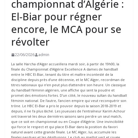
championnat d’Algérie :
El-Biar pour régner
encore, le MCA pour se
révolter
22/06/2026
admin
La salle Harcha d’Alger accueillera mardi soir, à partir de 19h00, la
finale du Championnat d’Algérie Excellence A dames de handball
entre le HBC El-Biar, tenant du titre et maître incontesté de la
discipline depuis près d’une décennie, et le MC Alger, recordman de
titres nationaux qui n’en peut plus d’attendre son heure. Un classique
du handball féminin algérien, une affiche qui sent la poudre et
promet des émotions fortes. D’un côté, le nouveau sultan du handball
féminin national. De l’autre, l’ancien empire qui veut reconquérir son
trône. Le HBC El-Biar a pris le pouvoir depuis la saison 2018-2019 et
depuis, il ne l’a plus lâché. Les joueuses de l’entraîneur Karim Achour
ont traversé les deux dernières saisons sans perdre un seul match,
que ce soit en championnat ou en Coupe d’Algérie. Une invincibilité
qui force le respect et qui place El-Biar dans la position du favori
naturel avant cette grande finale. Le MC Alger, lui, accumule les
finales perdues et les désillusions. Le club au maillot vert et rouge