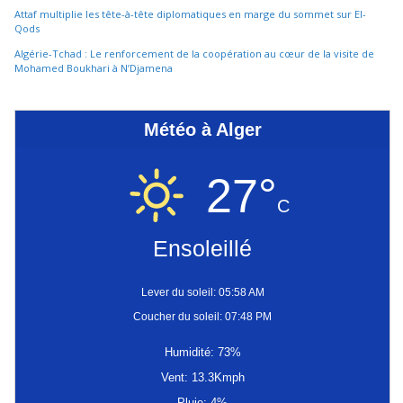
Attaf multiplie les tête-à-tête diplomatiques en marge du sommet sur El-
Qods
Algérie-Tchad : Le renforcement de la coopération au cœur de la visite de
Mohamed Boukhari à N’Djamena
Météo à Alger
27°
C
Ensoleillé
Lever du soleil: 05:58 AM
Coucher du soleil: 07:48 PM
Humidité: 73%
Vent: 13.3Kmph
Pluie: 4%