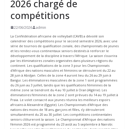
2026 chargé de
compétitions
22/06/2026
admin
La Confédération africaine de volleyball (CAVB) a dévoilé son
calendrier des compétitions pour le second semestre 2026, avec une
série de tournois de qualification zonale, des championnats de jeunes
et les rendez-vous continentaux seniors destinés à renforcer le
développement de la discipline à travers l’Afrique. La saison s’ouvrira
par les éliminatoires zonales organisées dans plusieurs régions du
continent. Les qualifications de la zone 3 pour les Championnats
d’Afrique des nations masculins et féminins se dérouleront du 22 au
28 juin à Abidjan. Celles de la zone 4 auront lieu du 26 au 29 juin à
Bangui. Les éliminatoires masculines de la zone 1 sont programmées
du 26 juin au 3 juillet, tandis que les qualifications féminines de la
même zone se tiendront du 4 au 10 juillet à Oran (Algérie). Les
éliminatoires féminines de la zone 2 sont prévues du 14 au 19 juillet à
Praia. Le volet consacré aux jeunes réunira les meilleurs espoirs
africains à Alexandrie (Egypte). Les Championnats d’Afrique des
nations des moins de 18 ans, garçons et filles, s’y dérouleront
simultanément du 20 au 30 juillet. Les compétitions continentales
seniors clôtureront la saison. Le Championnat d’Afrique des nations
féminin 2026 est programmé du 23 août au 5 septembre à Nairobi.