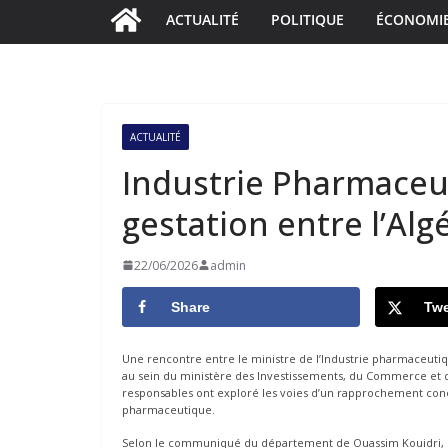
ACTUALITÉ
POLITIQUE
ÉCONOMI
ACTUALITÉ
Industrie Pharmaceut
gestation entre l’Alg
22/06/2026
admin
Share
Twe
Une rencontre entre le ministre de l’Industrie pharmaceuti
au sein du ministère des Investissements, du Commerce et de
responsables ont exploré les voies d’un rapprochement conc
pharmaceutique.
Selon le communiqué du département de Ouassim Kouidri, la