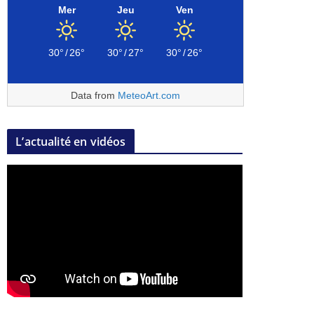
Mer
Jeu
Ven
30°
/
26°
30°
/
27°
30°
/
26°
Data from
MeteoArt.com
L’actualité en vidéos