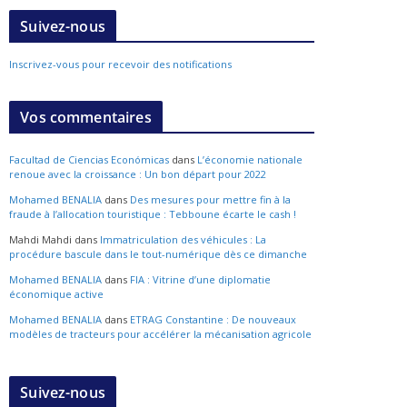
Suivez-nous
Inscrivez-vous pour recevoir des notifications
Vos commentaires
Facultad de Ciencias Económicas
dans
L’économie nationale
renoue avec la croissance : Un bon départ pour 2022
Mohamed BENALIA
dans
Des mesures pour mettre fin à la
fraude à l’allocation touristique : Tebboune écarte le cash !
Mahdi Mahdi
dans
Immatriculation des véhicules : La
procédure bascule dans le tout-numérique dès ce dimanche
Mohamed BENALIA
dans
FIA : Vitrine d’une diplomatie
économique active
Mohamed BENALIA
dans
ETRAG Constantine : De nouveaux
modèles de tracteurs pour accélérer la mécanisation agricole
Suivez-nous