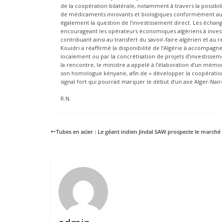
de la coopération bilatérale, notamment à travers la possibil
de médicaments innovants et biologiques conformément aux 
également la question de l’investissement direct. Les échang
encourageant les opérateurs économiques algériens à invest
contribuant ainsi au transfert du savoir-faire algérien et au 
Kouidri a réaffirmé la disponibilité de l’Algérie à accompag
localement ou par la concrétisation de projets d’investisse
la rencontre, le ministre a appelé à l’élaboration d’un mé
son homologue kényane, afin de « développer la coopération b
signal fort qui pourrait marquer le début d’un axe Alger-Nair
R.N.
Tubes en acier : Le géant indien Jindal SAW prospecte le marché