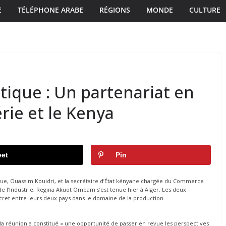
E
TÉLÉPHONE ARABE
RÉGIONS
MONDE
CULTURE
ique : Un partenariat en
érie et le Kenya
et
Pin
que, Ouassim Kouidri, et la secrétaire d’État kényane chargée du Commerce
 l’Industrie, Regina Akuot Ombam s’est tenue hier à Alger. Les deux
ret entre leurs deux pays dans le domaine de la production
 réunion a constitué « une opportunité de passer en revue les perspectives