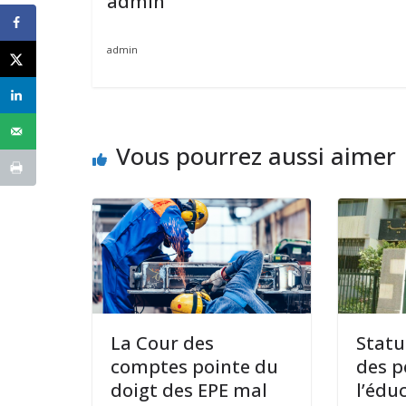
admin
admin
Vous pourrez aussi aimer
La Cour des
Statu
comptes pointe du
des p
doigt des EPE mal
l’édu