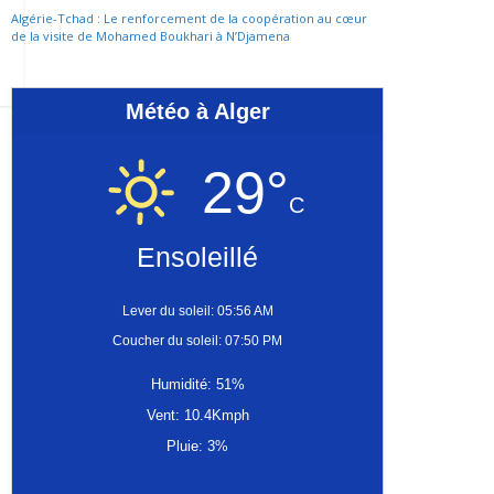
Algérie-Tchad : Le renforcement de la coopération au cœur
de la visite de Mohamed Boukhari à N’Djamena
Météo à Alger
29°
C
Ensoleillé
Lever du soleil: 05:56 AM
Coucher du soleil: 07:50 PM
Humidité: 51%
Vent: 10.4Kmph
Pluie: 3%