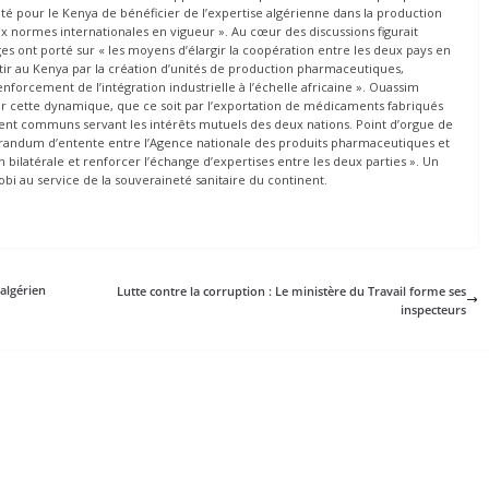
ité pour le Kenya de bénéficier de l’expertise algérienne dans la production
normes internationales en vigueur ». Au cœur des discussions figurait
es ont porté sur « les moyens d’élargir la coopération entre les deux pays en
ir au Kenya par la création d’unités de production pharmaceutiques,
renforcement de l’intégration industrielle à l’échelle africaine ». Ouassim
ner cette dynamique, que ce soit par l’exportation de médicaments fabriqués
ment communs servant les intérêts mutuels des deux nations. Point d’orgue de
morandum d’entente entre l’Agence nationale des produits pharmaceutiques et
ilatérale et renforcer l’échange d’expertises entre les deux parties ». Un
obi au service de la souveraineté sanitaire du continent.
 algérien
Lutte contre la corruption : Le ministère du Travail forme ses
inspecteurs