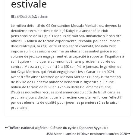
estivale
28/06/2026
admin
Le milieu défensif du CS Constantine Messala Merbah, est devenu la
deuxième recrue estivale de la JS Kabylie, a annoncé le club
pensionnaire de la Ligue 1 Mobilis de football, dimanche sur son site
officiel. » Milieu de terrain expérimenté, reconnu pour son impact
dans l’entrejeu, sa régularité et son esprit combatif, Messala s’est
imposé au fil des saisons comme un élément essentiel grâce à son
volume de jeu, son engagement et sa capacité à apporter l’équilibre à
son équipe », indique le communiqué, sans préciser la durée du
contrat. Messala rejoint ainsi à la JSK son frère jumeau, le gardien de
but Gaya Merbah, qui s’était engagé avec les « Canaris » en 2024.
Avant d’officialiser l’arrivée de Messala Merbah (31 ans), la formation
de la ville des Genêts a annoncé vendredi la signature du jeune
milieu de terrain de l’ES Ben Aknoun Badis Bouamama (21 ans).
D’autres nouvelles recrues sont annoncés du côté de la JSK dans les
prochains jours, d’autant que la direction compte renforcer l’effectif
par des éléments de qualité pour jouer les premiers rôles la saison
prochaine.
Théâtre national algérien : Clôture du cycle « Djanazet Ayyoub »
USM Alger : Lamine N’Diaye prolonge jusqu’en 2028