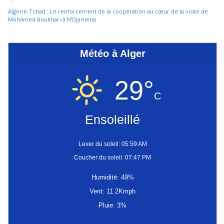
Algérie-Tchad : Le renforcement de la coopération au cœur de la visite de
Mohamed Boukhari à N’Djamena
Météo à Alger
29°
C
Ensoleillé
Lever du soleil: 05:59 AM
Coucher du soleil: 07:47 PM
Humidité: 49%
Vent: 11.2Kmph
Pluie: 3%