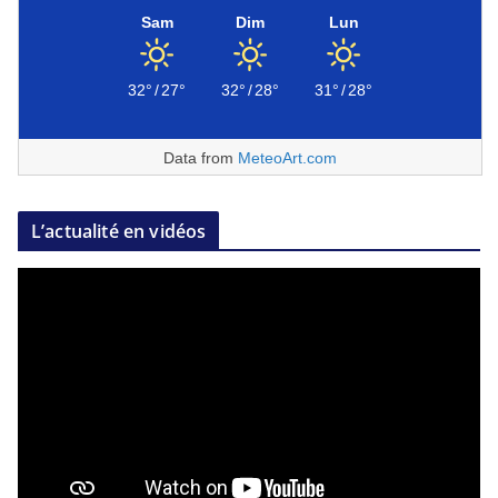
Sam
Dim
Lun
32°
/
27°
32°
/
28°
31°
/
28°
Data from
MeteoArt.com
L’actualité en vidéos