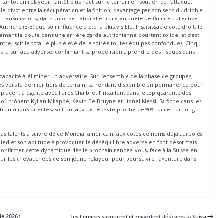
tantôt en relayeur, tantôt plus haut sur le terrain en soutien de l’attaque,
e pivot entre la récupération et la finition, davantage par son sens du dribble
 transmissions, dans un onze national encore en quête de fluidité collective.
triche (3-3) que son influence a été la plus visible. Insaisissable côté droit, le
 semant le doute dans une arrière garde autrichienne pourtant solide, et s’est
ntre, soit le total le plus élevé de la soirée toutes équipes confondues. Cinq
ns la surface adverse, confirmant sa propension à prendre des risques dans
capacité à éliminer un adversaire. Sur l’ensemble de la phase de groupes,
s vers le dernier tiers de terrain, se rendant disponible en permanence pour
e placent à égalité avec Farès Chaïbi et l’installent dans le top quarante des
t où trônent Kylian Mbappé, Kevin De Bruyne et Lionel Messi. Sa fiche dans les
nfrontations directes, soit un taux de réussite proche de 90% qui en dit long
les talents à suivre de ce Mondial américain, aux côtés de noms déjà auréolés
pied et son aptitude à provoquer le déséquilibre adverse en font désormais
à confirmer cette dynamique dès le prochain rendez-vous, face à la Suisse en
 sur les chevauchées de son jeune relayeur pour poursuivre l’aventure dans
de 2026 :
Les Fennecs savourent et regardent déjà vers la Suisse