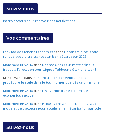
Suivez-nous
Inscrivez-vous pour recevoir des notifications
Vos commentaires
Facultad de Ciencias Económicas
dans
L’économie nationale
renoue avec la croissance : Un bon départ pour 2022
Mohamed BENALIA
dans
Des mesures pour mettre fin à la
fraude à l’allocation touristique : Tebboune écarte le cash !
Mahdi Mahdi
dans
Immatriculation des véhicules : La
procédure bascule dans le tout-numérique dès ce dimanche
Mohamed BENALIA
dans
FIA : Vitrine d’une diplomatie
économique active
Mohamed BENALIA
dans
ETRAG Constantine : De nouveaux
modèles de tracteurs pour accélérer la mécanisation agricole
Suivez-nous