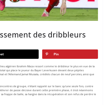
assement des dribbleurs
et
Pin
ilieu algérien Ibrahim Maza ressort comme le dribbleur le plus en vue de la
n total qui place le joueur du Bayer Leverkusen devant deux pépites
l et l’Allemand Jamal Musiala, crédités chacun de neuf percées, ainsi que
 rencontres de groupe, n’étant rappelé sur le banc qu’une seule fois, contre
 délivrer de passe décisive durant cette première phase, il s’est néanmoins
 sa frappe de balle, sa hargne dans la récupération et son refus de perdre le