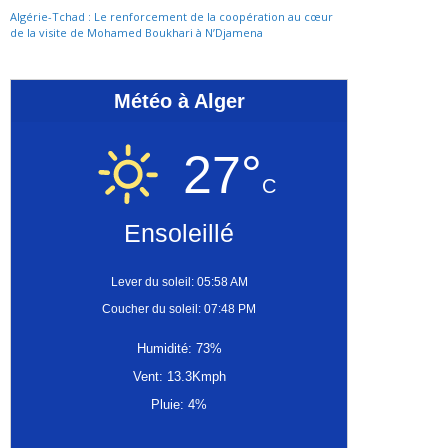
Algérie-Tchad : Le renforcement de la coopération au cœur
de la visite de Mohamed Boukhari à N’Djamena
Météo à Alger
27°
C
Ensoleillé
Lever du soleil: 05:58 AM
Coucher du soleil: 07:48 PM
Humidité: 73%
Vent: 13.3Kmph
Pluie: 4%