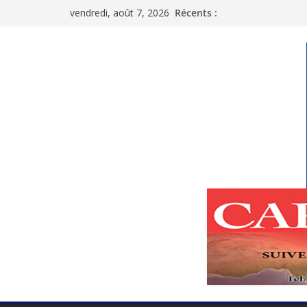
Passer
vendredi, août 7, 2026
Récents :
au
contenu