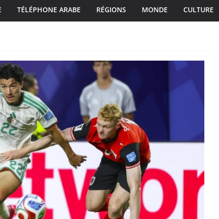
E
TÉLÉPHONE ARABE
RÉGIONS
MONDE
CULTURE