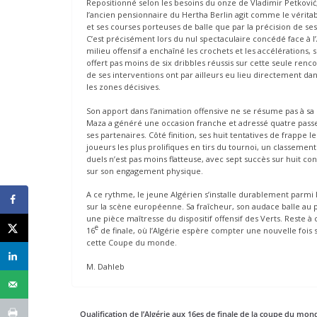
Repositionné selon les besoins du onze de Vladimir Petković, 
l’ancien pensionnaire du Hertha Berlin agit comme le véritabl
et ses courses porteuses de balle que par la précision de ses
C’est précisément lors du nul spectaculaire concédé face à l’Au
milieu offensif a enchaîné les crochets et les accélérations,
offert pas moins de six dribbles réussis sur cette seule renco
de ses interventions ont par ailleurs eu lieu directement da
les zones décisives.
Son apport dans l’animation offensive ne se résume pas à sa 
Maza a généré une occasion franche et adressé quatre passe
ses partenaires. Côté finition, ses huit tentatives de frappe l
joueurs les plus prolifiques en tirs du tournoi, un classemen
duels n’est pas moins flatteuse, avec sept succès sur huit co
sur son engagement physique.
A ce rythme, le jeune Algérien s’installe durablement parmi 
sur la scène européenne. Sa fraîcheur, son audace balle au 
une pièce maîtresse du dispositif offensif des Verts. Reste 
e
16
de finale, où l’Algérie espère compter une nouvelle fois
cette Coupe du monde.
M. Dahleb
Qualification de l’Algérie aux 16es de finale de la coupe du mon