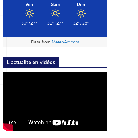
Ven
Sam
Dim
30°
/
27°
31°
/
27°
32°
/
28°
Data from
MeteoArt.com
L’actualité en vidéos