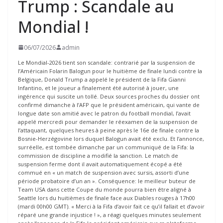
Trump : Scandale au
Mondial !
06/07/2026
admin
Le Mondial-2026 tient son scandale: contrarié par la suspension de
l’Américain Folarin Balogun pour le huitième de finale lundi contre la
Belgique, Donald Trump a appelé le président de la Fifa Gianni
Infantino, et le joueur a finalement été autorisé à jouer, une
ingérence qui suscite un tollé. Deux sources proches du dossier ont
confirmé dimanche à l’AFP que le président américain, qui vante de
longue date son amitié avec le patron du football mondial, l’avait
appelé mercredi pour demander le réexamen de la suspension de
l’attaquant, quelques heures à peine après le 16e de finale contre la
Bosnie-Herzégovine lors duquel Balogun avait été exclu. Et l’annonce,
surréelle, est tombée dimanche par un communiqué de la Fifa: la
commission de discipline a modifié la sanction. Le match de
suspension ferme dont il avait automatiquement écopé a été
commué en « un match de suspension avec sursis, assorti d’une
période probatoire d’un an ». Conséquence: le meilleur buteur de
Team USA dans cette Coupe du monde pourra bien être aligné à
Seattle lors du huitièmes de finale face aux Diables rouges à 17h00
(mardi 00h00 GMT). « Merci à la Fifa d’avoir fait ce qu’il fallait et d’avoir
réparé une grande injustice ! », a réagi quelques minutes seulement