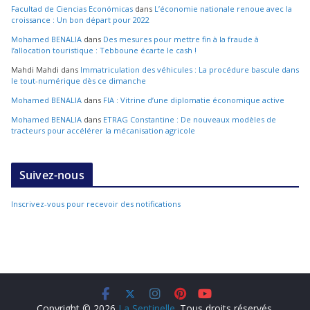
Facultad de Ciencias Económicas
dans
L’économie nationale renoue avec la
croissance : Un bon départ pour 2022
Mohamed BENALIA
dans
Des mesures pour mettre fin à la fraude à
l’allocation touristique : Tebboune écarte le cash !
Mahdi Mahdi
dans
Immatriculation des véhicules : La procédure bascule dans
le tout-numérique dès ce dimanche
Mohamed BENALIA
dans
FIA : Vitrine d’une diplomatie économique active
Mohamed BENALIA
dans
ETRAG Constantine : De nouveaux modèles de
tracteurs pour accélérer la mécanisation agricole
Suivez-nous
Inscrivez-vous pour recevoir des notifications
Copyright © 2026
La Sentinelle
. Tous droits réservés.