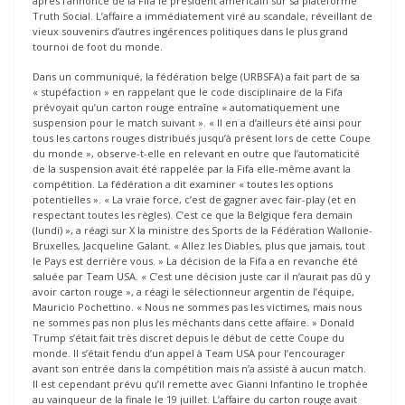
après l’annonce de la Fifa le président américain sur sa plateforme
Truth Social. L’affaire a immédiatement viré au scandale, réveillant de
vieux souvenirs d’autres ingérences politiques dans le plus grand
tournoi de foot du monde.
Dans un communiqué, la fédération belge (URBSFA) a fait part de sa
« stupéfaction » en rappelant que le code disciplinaire de la Fifa
prévoyait qu’un carton rouge entraîne « automatiquement une
suspension pour le match suivant ». « Il en a d’ailleurs été ainsi pour
tous les cartons rouges distribués jusqu’à présent lors de cette Coupe
du monde », observe-t-elle en relevant en outre que l’automaticité
de la suspension avait été rappelée par la Fifa elle-même avant la
compétition. La fédération a dit examiner « toutes les options
potentielles ». « La vraie force, c’est de gagner avec fair-play (et en
respectant toutes les règles). C’est ce que la Belgique fera demain
(lundi) », a réagi sur X la ministre des Sports de la Fédération Wallonie-
Bruxelles, Jacqueline Galant. « Allez les Diables, plus que jamais, tout
le Pays est derrière vous. » La décision de la Fifa a en revanche été
saluée par Team USA. « C’est une décision juste car il n’aurait pas dû y
avoir carton rouge », a réagi le sélectionneur argentin de l’équipe,
Mauricio Pochettino. « Nous ne sommes pas les victimes, mais nous
ne sommes pas non plus les méchants dans cette affaire. » Donald
Trump s’était fait très discret depuis le début de cette Coupe du
monde. Il s’était fendu d’un appel à Team USA pour l’encourager
avant son entrée dans la compétition mais n’a assisté à aucun match.
Il est cependant prévu qu’il remette avec Gianni Infantino le trophée
au vainqueur de la finale le 19 juillet. L’affaire du carton rouge avait