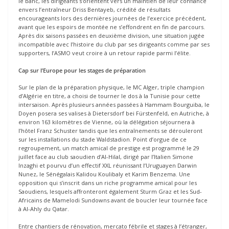
le banc, les dirigeants s’orientent vers un maintien de leur confiance
envers l’entraîneur Driss Bentayeb, crédité de résultats
encourageants lors des dernières journées de l’exercice précédent,
avant que les espoirs de montée ne s’effondrent en fin de parcours.
Après dix saisons passées en deuxième division, une situation jugée
incompatible avec l’histoire du club par ses dirigeants comme par ses
supporters, l’ASMO veut croire à un retour rapide parmi l’élite.
Cap sur l’Europe pour les stages de préparation
Sur le plan de la préparation physique, le MC Alger, triple champion
d’Algérie en titre, a choisi de tourner le dos à la Tunisie pour cette
intersaison. Après plusieurs années passées à Hammam Bourguiba, le
Doyen posera ses valises à Dietersdorf bei Fürstenfeld, en Autriche, à
environ 163 kilomètres de Vienne, où la délégation séjournera à
l’hôtel Franz Schuster tandis que les entraînements se dérouleront
sur les installations du stade Waldstadion. Point d’orgue de ce
regroupement, un match amical de prestige est programmé le 29
juillet face au club saoudien d’Al-Hilal, dirigé par l’Italien Simone
Inzaghi et pourvu d’un effectif XXL réunissant l’Uruguayen Darwin
Nunez, le Sénégalais Kalidou Koulibaly et Karim Benzema. Une
opposition qui s’inscrit dans un riche programme amical pour les
Saoudiens, lesquels affronteront également Sturm Graz et les Sud-
Africains de Mamelodi Sundowns avant de boucler leur tournée face
à Al-Ahly du Qatar.
Entre chantiers de rénovation, mercato fébrile et stages à l’étranger,