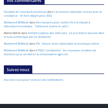
Vos commentaires
Facultad de Ciencias Económicas
dans
L’économie nationale renoue avec la
croissance : Un bon départ pour 2022
Mohamed BENALIA
dans
Des mesures pour mettre fin à la fraude à
l’allocation touristique : Tebboune écarte le cash !
Mahdi Mahdi
dans
Immatriculation des véhicules : La procédure bascule dans
le tout-numérique dès ce dimanche
Mohamed BENALIA
dans
FIA : Vitrine d’une diplomatie économique active
Mohamed BENALIA
dans
ETRAG Constantine : De nouveaux modèles de
tracteurs pour accélérer la mécanisation agricole
Suivez-nous
Inscrivez-vous pour recevoir des notifications