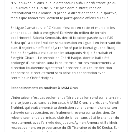
l’ES Ben Aknoun, ainsi que le défenseur Toufik Chérifi, transfuge du
Club Africain de Tunisie. Sur le plan administratif, l’ancien
international Yazid Mansouri prend la direction technique sportive,
tandis que Kamel Yesli devient le porte-parole officiel du club.
En Ligue 2 amateur, le RC Kouba n’est pas en reste et multiplie les
annonces. Le club a enregistré l’arrivée du milieu de terrain
expérimenté Zakaria Kemoukh, décisif la saison passée avec l’US
Biskra qu’il a aidée à valider son accession en Ligue 1 en inscrivant dix
buts. Il rejoint un effectif déjà renforcé par le latéral gauche Siradj-
Eddine Benyahia, ainsi que par les attaquants Nadjib Berrabah et
Esseghir Ghazali. Le technicien Chérif Hadjar, dont le bail a été
prolongé d’une saison, aura la haute main sur ces mouvements, la
direction koubéenne ayant tenu à préciser que « toute décision
concernant le recrutement sera prise en concertation avec
l’entraîneur Chérif Hadjar ».
Rebondissements en coulisses à l’ASM Oran
L’intersaison n’est pas seulement affaire de ballon rond sur le terrain :
elle se joue aussi dans les bureaux. À l’ASM Oran, le président Mehdi
Brahimi, qui avait annoncé sa démission au lendemain d’une saison
achevée sans accession, est finalement revenu sur sa décision. Ce
rebondissement a permis au club de lancer sans délai le chantier du
recrutement, avec l’arrivée des joueurs Aymen Amoura et Belkheir,
respectivement en provenance du CR Tixeraïne et du RC Kouba. Sur