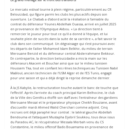
Le mercato estival tourne à plein régime, particulièrement au CR
Belouizdad, qui figure parmi les clubs les plus actifs depuis son
ouverture. Le Chabab a d’abord acté la résiliation à l’amiable du
contrat du défenseur Younes Abdelhak Ouassa, arrivé en juillet 2025
en provenance de l’Olympique Akbou. « La direction tient à
remercier le joueur pour tout ce qu’il a donné à l’équipe, et lui
souhaite plein de succès dans la suite de sa carrière », a fait savoir le
club dans son communiqué. Un dégraissage qui s’est poursuivi avec
les départs de l’ailier Mohamed Islam Belkhir, du milieu de terrain
Merouane Benzid et du défenseur central Abderrahmane Bekkour.
En contrepartie, la direction belouizdadie a mis la main sur les
défenseurs Akacem et Bouchar ainsi que sur le milieu tunisien
Houssem Tka, tout en confiant les rênes techniques au Tunisien Nabil
Maâloul, ancien technicien de l’USM Alger et de l’ES Tunis, engagé
pour une saison et qui a déjà dirigé la reprise dimanche dernier.
À la JS Kabylie, la restructuration touche autant le banc de touche que
l’effectif. Après l’arrivée du coach principal Karim Belhocine, le club
de la Ville des Genêts a étoffé son staff avec l’entraîneur des gardiens
Merouane Messaï et le préparateur physique Cheikh Bouziane, avant
d’accueillir mardi Ahmed Walid Cherchari comme adjoint. Cinq
recrues ont déjà paraphé leur contrat : le latéral gauche Abdellah
Bendouma et l’attaquant Mustapha Djebril Soukkou, tous deux issus
du Paradou AC, le récupérateur Messala Merbah venu du CS
Constantine, le milieu offensif Badis Bouamama en provenance de