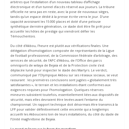
arbitres que l’installation d’un nouveau tableau d’affichage
électronique et d’un tunnel d’accès réservé aux joueurs. La tribune
officielle ne sera pas en reste, avec la pose de nouveaux sièges,
tandis qu’un espace dédié à la presse écrite verra le jour. D’une
capacité avoisinant les 15 000 places et doté d’une pelouse
synthétique dernière génération, ce stade doit être fin prêt pour
accueillir les hôtes de prestige qui viendront défier les
Témouchentois.
Du côté d’Akbou, l’heure est plutôt aux vérifications finales. Une
délégation d’homologation composée de représentants de la Ligue
de football professionnel, de la Commission fédérale d’arbitrage, des
services de sécurité, de l’APC d’Akbou, de l’Office des parcs
omnisports de wilaya de Bejaïa et de la Protection civile s’est
déplacée lundi pour inspecter le stade des Martyrs. Le verdict,
communiqué par l’Olympique Akbou sur ses réseaux sociaux, se veut
rassurant : les premières conclusions sont jugées « globalement très
satisfaisantes », le terrain et les installations étant conformes aux
exigences requises pour l’homologation. Quelques réserves
mineures subsistent toutefois, essentiellement liées aux dispositifs de
sécurité, mais elles devraient être levées avant l’entame du
championnat. Un rapport technique doit désormais être transmis à la
LFP pour valider définitivement cette enceinte qui a longtemps
accueilli les Akbouciens loin de leurs installations, du côté du stade de
l’Unité maghrébine de Bejaïa.
Le grand ménage sur le front des transferts