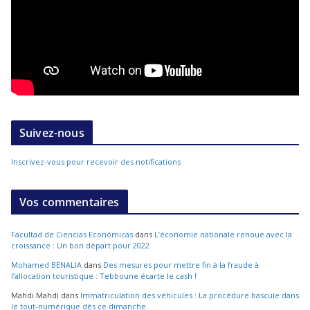
Suivez-nous
Inscrivez-vous pour recevoir des notifications
Vos commentaires
Facultad de Ciencias Económicas
dans
L’économie nationale renoue avec la
croissance : Un bon départ pour 2022
Mohamed BENALIA
dans
Des mesures pour mettre fin à la fraude à
l’allocation touristique : Tebboune écarte le cash !
Mahdi Mahdi
dans
Immatriculation des véhicules : La procédure bascule dans
le tout-numérique dès ce dimanche