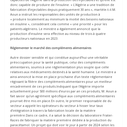
donc capable de produire de l’insuline. « L’Algérie a une tradition de
fabrication d’injectables depuis pratiquement 30 ans », martèle-t-il.M.
Aoun a instruit les responsables des unités de production à
« produire localement au minimum la moitié des besoins nationaux
en insuline », considérant cela comme « une priorité » pour les
patients algériens. Le ministre a également annoncé que la
production d’insuline sera effective au niveau de trois à quatre
producteurs nationaux en 2023.
Réglementer le marché des compléments alimentaires
Autre dossier sensible et qui constitue aujourd’hui une véritable
préoccupation pour la santé publique, celui des compléments
alimentaires, soumis à une réglementation plus souple que celle
relatives aux médicaments destinés à la santé humaine. Le ministre a
ainsi annoncé la mise en place prochaine d’un texte réglementaire
régissant la filière des compléments alimentaires pour un meilleur
encadrement de ces produits.Indiquant que l’Algérie importe
actuellement pour 500 millions d’euros par an ces produits, M. Aoun a
fait savoir qu’un agrément spécifique aux compléments alimentaires
pourrait être mis en place.En outre, le premier responsable de du
secteur a appelé les opérateurs du secteur à hisser leur taux
d’intégration à travers la fabrication locale de la matière
première.Dans ce cadre, il a salué la décision du laboratoire Frater-
Razes de fabriquer la matière première dédiée à la production du
paracétamol. Un projet qui doit voir le jour à partir de 2024 selon les