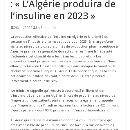
: « L’Algérie produira de
l’insuline en 2023 »
20/11/2022
La Sentinelle
La production effective de l’insuline en Algérie et la priorité du
secteur de l’industrie pharmaceutique pour 2023. En marge d’une
visite au niveau de plusieurs unités de production pharmaceutique à
Alger, le premier responsable du secteur a réaffirmé la nécessité
d’atteindre cet objectif dans les délais les plus brefs. « Les
dispositions sont prises et les investisseurs sérieux se lancent. Nous
allons produire de l’insuline en 2023 », a ainsi indiqué le ministre de
l’Industrie pharmaceutique, Ali Aoun. Et de préciser que les besoins
nationaux en insuline devront, à partir de 2023, être produits
localement, à hauteur de 50%.
Le ministre rappelle qu’il«existe à peu près 2 millions et demi
d’insulino-dépendants en Algérie. En cas de problème au niveau de
l’importation, ces patients sont menacés ». Il a également rappelé
que l’importation de l’insuline représente une facture de 420 millions
d’euros par an, « dont 90 % proviennent d’un seul laboratoire ».
Ali Aoun qui a rappelé la manière dont on a voulu faire croire qu’il
était impossible de produire de l’insuline locale, a mis en avant les
capacités de l’Algérie dans la production des injectables et qu’elle est