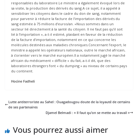
responsables du laboratoire.Le ministre a également évoqué lors de
sa visite, la production des dérivés du sang.A ce sujet, il a appelé à
sensibiliser les citoyens dans le cadre du don de sang, notamment
pour parvenir à réduire la facture de l’importation des dérivés du
sang estimée à 75 millions d’euros/an. »Nous sommes dans un
secteur lié directement à la santé du citoyen. Il ne faut pas qu’il soit
lié à l’importation », a-t-il estimé, plaidant en faveur de la réduction
de la facture d’importation, notamment en ce qui concerne les
molécules destinées aux maladies chroniques.Concernant l’export, le
ministre a appelé les opérateurs nationaux, outre le marché africain,
à s’orienter vers le marché européen.Il a notamment jugé le marché
africain du médicament « difficile » du fait, a-t-il dit, que des
laboratoires étrangers font « du dumping » au niveau de certains pays
du continent.
Hocine Fadheli
Lutte antiterroriste au Sahel : Ouagadougou doute de la loyauté de certains
de ses partenaires
Djamel Belmadi : « Il faut qu’on se mette au travail »
Vous pourrez aussi aimer