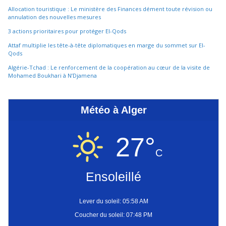
Allocation touristique : Le ministère des Finances dément toute révision ou
annulation des nouvelles mesures
3 actions prioritaires pour protéger El-Qods
Attaf multiplie les tête-à-tête diplomatiques en marge du sommet sur El-
Qods
Algérie-Tchad : Le renforcement de la coopération au cœur de la visite de
Mohamed Boukhari à N’Djamena
Météo à Alger
27°
C
Ensoleillé
Lever du soleil: 05:58 AM
Coucher du soleil: 07:48 PM