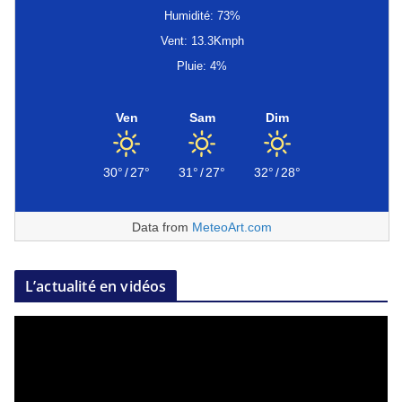
Humidité: 73%
Vent: 13.3Kmph
Pluie: 4%
Ven
Sam
Dim
30°
/
27°
31°
/
27°
32°
/
28°
Data from
MeteoArt.com
L’actualité en vidéos