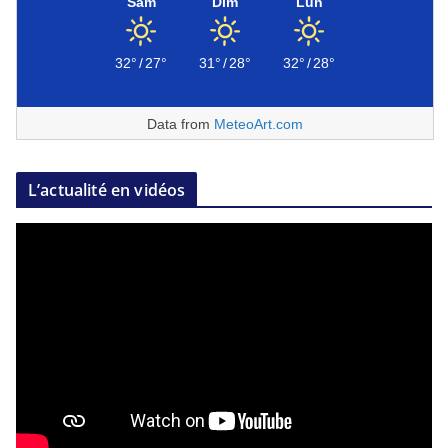
Sam
Dim
Lun
32°
/
27°
31°
/
28°
32°
/
28°
Data from
MeteoArt.com
L’actualité en vidéos