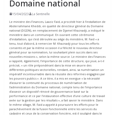
Domaine national
15/04/2023
La Sentinelle
Le ministre des Finances, Laaziz Faid, a procédé hier à l’installation de
Abderrahmane Kheddi, en qualité de directeur général du Domaine
national (DGDN), en remplacement de Djamel Khaznadji, a indiqué le
ministère dans un communiqué. En ouvrant cette cérémonie
d’installation, qui s’est déroulée au siège du ministère, M. Faid « a
tenu, tout d’abord, à remercier M. Khaznadji pour tous les efforts
consentis et par la même occasion il a félicité le nouveau directeur
général pour sa nomination, lui souhaitant plein succès dans ses
nouvelles missions », selon la même source. Le ministre des Finances
a rappelé, également, l’importance de cette structure, qui joue, a-t-il
précisé, « un rôle prépondérant dans la mise en œuvre des
différentes politiques sectorielles, rendant, ainsi, sa numérisation un
impératif incontournable dans la réussite des réformes engagées par
les pouvoirs publics ». A ce titre, il a mis en exergue « la nécessité
d’assurer la continuité du processus de numérisation de
l’administration du Domaine national, compte tenu de l’importance
d’asseoir un dispositif rénové de gouvernance basé sur la
performance et ce par l’instauration effective d’une culture de travail
axée sur la gestion par les résultats », a fait savoir le ministère. Dans
le même sillage, M. Faid a appelé à poursuivre les efforts pour le
parachèvement de la fusion fonctionnelle entre les services du
cadastre et ceux de la conservation foncière, est-il souligné dans le