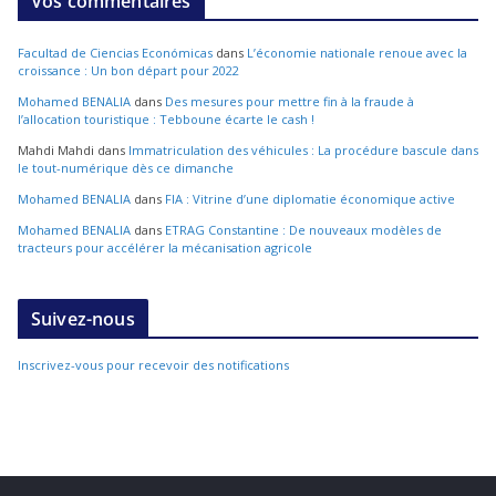
Vos commentaires
Facultad de Ciencias Económicas
dans
L’économie nationale renoue avec la
croissance : Un bon départ pour 2022
Mohamed BENALIA
dans
Des mesures pour mettre fin à la fraude à
l’allocation touristique : Tebboune écarte le cash !
Mahdi Mahdi
dans
Immatriculation des véhicules : La procédure bascule dans
le tout-numérique dès ce dimanche
Mohamed BENALIA
dans
FIA : Vitrine d’une diplomatie économique active
Mohamed BENALIA
dans
ETRAG Constantine : De nouveaux modèles de
tracteurs pour accélérer la mécanisation agricole
Suivez-nous
Inscrivez-vous pour recevoir des notifications