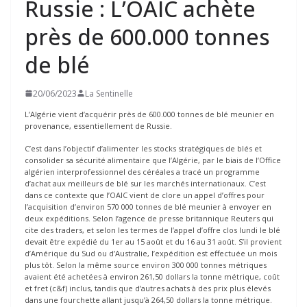
Russie : L’OAIC achète
près de 600.000 tonnes
de blé
20/06/2023
La Sentinelle
L’Algérie vient d’acquérir près de 600.000 tonnes de blé meunier en
provenance, essentiellement de Russie.
C’est dans l’objectif d’alimenter les stocks stratégiques de blés et
consolider sa sécurité alimentaire que l’Algérie, par le biais de l’Office
algérien interprofessionnel des céréales a tracé un programme
d’achat aux meilleurs de blé sur les marchés internationaux. C’est
dans ce contexte que l’OAIC vient de clore un appel d’offres pour
l’acquisition d’environ 570 000 tonnes de blé meunier à envoyer en
deux expéditions. Selon l’agence de presse britannique Reuters qui
cite des traders, et selon les termes de l’appel d’offre clos lundi le blé
devait être expédié du 1er au 15 août et du 16 au 31 août. S’il provient
d’Amérique du Sud ou d’Australie, l’expédition est effectuée un mois
plus tôt. Selon la même source environ 300 000 tonnes métriques
avaient été achetées à environ 261,50 dollars la tonne métrique, coût
et fret (c&f) inclus, tandis que d’autres achats à des prix plus élevés
dans une fourchette allant jusqu’à 264,50 dollars la tonne métrique.