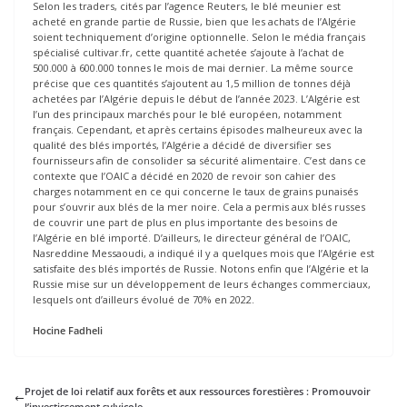
Selon les traders, cités par l’agence Reuters, le blé meunier est
acheté en grande partie de Russie, bien que les achats de l’Algérie
soient techniquement d’origine optionnelle. Selon le média français
spécialisé cultivar.fr, cette quantité achetée s’ajoute à l’achat de
500.000 à 600.000 tonnes le mois de mai dernier. La même source
précise que ces quantités s’ajoutent au 1,5 million de tonnes déjà
achetées par l’Algérie depuis le début de l’année 2023. L’Algérie est
l’un des principaux marchés pour le blé européen, notamment
français. Cependant, et après certains épisodes malheureux avec la
qualité des blés importés, l’Algérie a décidé de diversifier ses
fournisseurs afin de consolider sa sécurité alimentaire. C’est dans ce
contexte que l’OAIC a décidé en 2020 de revoir son cahier des
charges notamment en ce qui concerne le taux de grains punaisés
pour s’ouvrir aux blés de la mer noire. Cela a permis aux blés russes
de couvrir une part de plus en plus importante des besoins de
l’Algérie en blé importé. D’ailleurs, le directeur général de l’OAIC,
Nasreddine Messaoudi, a indiqué il y a quelques mois que l’Algérie est
satisfaite des blés importés de Russie. Notons enfin que l’Algérie et la
Russie mise sur un développement de leurs échanges commerciaux,
lesquels ont d’ailleurs évolué de 70% en 2022.
Hocine Fadheli
Projet de loi relatif aux forêts et aux ressources forestières : Promouvoir
l’investissement sylvicole