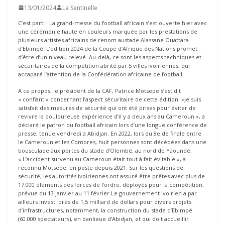
13/01/2024
La Sentinelle
C’est parti ! La grand-messe du football africain s’est ouverte hier avec
une cérémonie haute en couleurs marquée par les prestations de
plusieurs artistes africains de renom austade Alassane Ouattara
d’Ebimpé. L’édition 2024 de la Coupe d’Afrique des Nations promet
d’être d’un niveau relevé. Au-delà, ce sont les aspects techniques et
sécuritaires de la compétition abrité par 5 villes ivoiriennes, qui
accaparé l’attention de la Confédération africaine de football.
A ce propos, le président de la CAF, Patrice Motsepe s’est dit
« confiant » concernant l’aspect sécuritaire de cette édition. »Je suis
satisfait des mesures de sécurité qui ont été prises pour éviter de
revivre la douloureuse expérience d’il y a deux ans au Cameroun », a
déclaré le patron du football africain lors d’une longue conférence de
presse, tenue vendredi à Abidjan. En 2022, lors du 8e de finale entre
le Cameroun et les Comores, huit personnes sont décédées dans une
bousculade aux portes du stade d’Olembé, au nord de Yaoundé.
« L’accident survenu au Cameroun était tout à fait évitable », a
reconnu Motsepe, en poste depuis 2021. Sur les questions de
sécurité, les autorités ivoiriennes ont assuré être prêtes avec plus de
17.000 éléments des forces de l’ordre, déployés pour la compétition,
prévue du 13 janvier au 11 février.Le gouvernement ivoirien a par
ailleurs investi près de 1,5 milliard de dollars pour divers projets
d’infrastructures, notamment, la construction du stade d’Ebimpé
(60.000 spectateurs), en banlieue d’Abidjan, et qui doit accueillir