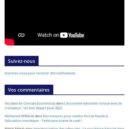
Suivez-nous
Inscrivez-vous pour recevoir des notifications
Vos commentaires
Facultad de Ciencias Económicas
dans
L’économie nationale renoue avec la
croissance : Un bon départ pour 2022
Mohamed BENALIA
dans
Des mesures pour mettre fin à la fraude à
l’allocation touristique : Tebboune écarte le cash !
Mahdi Mahdi
dans
Immatriculation des véhicules : La procédure bascule dans