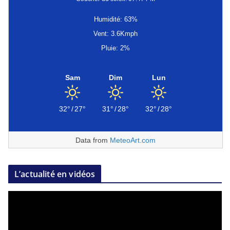
Humidité: 63%
Vent: 3.6Kmph
Pluie: 2%
Sam
Dim
Lun
32°
/
27°
31°
/
28°
32°
/
28°
Data from
MeteoArt.com
L’actualité en vidéos