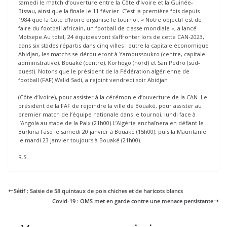
samedi le match d’ouverture entre la Côte d’Ivoire et la Guinée-
Bissau, ainsi que la finale le 11 février. C’est la première fois depuis
1984 que la Côte d’Ivoire organise le tournoi. « Notre objectif est de
faire du football africain, un football de classe mondiale », a lancé
Motsepe.Au total, 24 équipes vont s’affronter lors de cette CAN-2023,
dans six stades répartis dans cinq villes : outre la capitale économique
Abidjan, les matchs se dérouleront à Yamoussoukro (centre, capitale
administrative), Bouaké (centre), Korhogo (nord) et San Pedro (sud-
ouest). Notons que le président de la Fédération algérienne de
football (FAF) Walid Sadi, a rejoint vendredi soir Abidjan
(Côte d’Ivoire), pour assister à la cérémonie d’ouverture de la CAN. Le
président de la FAF de rejoindre la ville de Bouaké, pour assister au
premier match de l’équipe nationale dans le tournoi, lundi face à
l’Angola au stade de la Paix (21h00).L’Algérie enchaînera en défiant le
Burkina Faso le samedi 20 janvier à Bouaké (15h00), puis la Mauritanie
le mardi 23 janvier toujours à Bouaké (21h00).
R.S.
Sétif : Saisie de 58 quintaux de pois chiches et de haricots blancs
Covid-19 : OMS met en garde contre une menace persistante