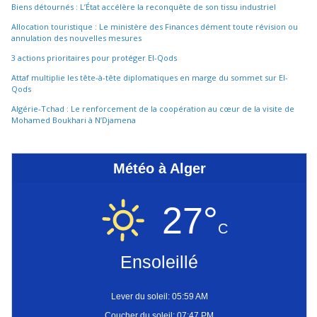
Biens détournés : L’État accélère la reconquête de son tissu industriel
Allocation touristique : Le ministère des Finances dément toute révision ou
annulation des nouvelles mesures
3 actions prioritaires pour protéger El-Qods
Attaf multiplie les tête-à-tête diplomatiques en marge du sommet sur El-
Qods
Algérie-Tchad : Le renforcement de la coopération au cœur de la visite de
Mohamed Boukhari à N’Djamena
Météo à Alger
27°
C
Ensoleillé
Lever du soleil: 05:59 AM
Coucher du soleil: 07:47 PM