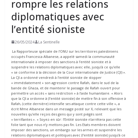
rompre les relations
diplomatiques avec
l’entité sioniste
26/05/2024
La Sentinelle
La Rapporteuse spéciale de l’ONU sur les territoires palestiniens
occupés Francesca Albanese, a appelé samedi la communauté
internationale à imposer des sanctions à l’entité sioniste et à
suspendre les relations diplomatiques avec elle, jusqu’à ce qu’elle
« se conforme à la décision de la Cour internationale de Justice (CJI) ».
La CJI a ordonné vendredi à l’entité sioniste de stopper
« immédiatement » son agression contre Rafah, dans le sud de la
bande de Ghaza, et de maintenir le passage de Rafah ouvert pour
permettre un accès « sans restriction » à l’aide humanitaire. « Alors
que la CJI a ordonne à (l’entité sioniste) de mettre fin à son offensive à
Rafah, (cette dernière) intensifie ses attaque contre cette ville », a
écrit Mme Albanese dans un message posté sur X, relevant que les
nouvelles qu’elle reçois des gens qui y sont piégés sont
« terrifiantes ». « Soyez-en sûr: l’Entité sioniste n’arrêtera pas cette
folie tant que nous n’y mettons pas fin. Les Etats membres doivent
imposer des sanctions, un embargo sur les armes et suspendre les
relations diplomatiques et politiques avec (l’entité sioniste) jusqu’à ce