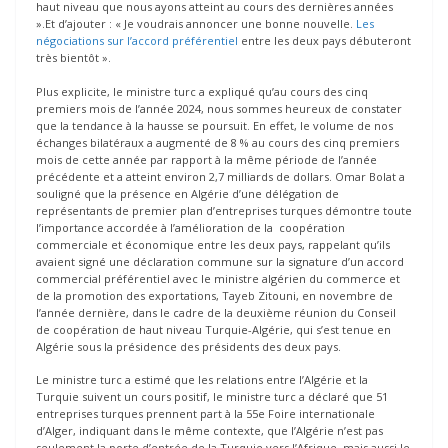
haut niveau que nous ayons atteint au cours des dernières années
».Et d’ajouter : « Je voudrais annoncer une bonne nouvelle.
Les
négociations sur l’accord préférentiel
entre les deux pays débuteront
très bientôt ».
Plus explicite, le ministre turc a expliqué qu’au cours des cinq
premiers mois de l’année 2024, nous sommes heureux de constater
que la tendance à la hausse se poursuit. En effet, le volume de nos
échanges bilatéraux a augmenté de 8 % au cours des cinq premiers
mois de cette année par rapport à la même période de l’année
précédente et a atteint environ 2,7 milliards de dollars. Omar Bolat a
souligné que la présence en Algérie d’une délégation de
représentants de premier plan d’entreprises turques démontre toute
l’importance accordée à l’amélioration de la coopération
commerciale et économique entre les deux pays, rappelant qu’ils
avaient signé une déclaration commune sur la signature d’un accord
commercial préférentiel avec le ministre algérien du commerce et
de la promotion des exportations, Tayeb Zitouni, en novembre de
l’année dernière, dans le cadre de la deuxième réunion du Conseil
de coopération de haut niveau Turquie-Algérie, qui s’est tenue en
Algérie sous la présidence des présidents des deux pays.
Le ministre turc a estimé que les relations entre l’Algérie et la
Turquie suivent un cours positif, le ministre turc a déclaré que 51
entreprises turques prennent part à la 55e Foire internationale
d’Alger, indiquant dans le même contexte, que l’Algérie n’est pas
seulement la porte d’entrée de la Turquie vers l’Afrique, mais aussi le