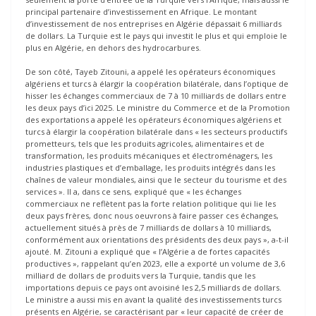
principal partenaire d’investissement en Afrique. Le montant
d’investissement de nos entreprises en Algérie dépassait 6 milliards
de dollars. La Turquie est le pays qui investit le plus et qui emploie le
plus en Algérie, en dehors des hydrocarbures.
De son côté, Tayeb Zitouni, a appelé les opérateurs économiques
algériens et turcs à élargir la coopération bilatérale, dans l’optique de
hisser les échanges commerciaux de 7 à 10 milliards de dollars entre
les deux pays d’ici 2025. Le ministre du Commerce et de la Promotion
des exportations a appelé les opérateurs économiques algériens et
turcs à élargir la coopération bilatérale dans « les secteurs productifs
prometteurs, tels que les produits agricoles, alimentaires et de
transformation, les produits mécaniques et électroménagers, les
industries plastiques et d’emballage, les produits intégrés dans les
chaînes de valeur mondiales, ainsi que le secteur du tourisme et des
services ». Il a, dans ce sens, expliqué que « les échanges
commerciaux ne reflètent pas la forte relation politique qui lie les
deux pays frères, donc nous oeuvrons à faire passer ces échanges,
actuellement situés à près de 7 milliards de dollars à 10 milliards,
conformément aux orientations des présidents des deux pays », a-t-il
ajouté. M. Zitouni a expliqué que « l’Algérie a de fortes capacités
productives », rappelant qu’en 2023, elle a exporté un volume de 3,6
milliard de dollars de produits vers la Turquie, tandis que les
importations depuis ce pays ont avoisiné les 2,5 milliards de dollars.
Le ministre a aussi mis en avant la qualité des investissements turcs
présents en Algérie, se caractérisant par « leur capacité de créer de