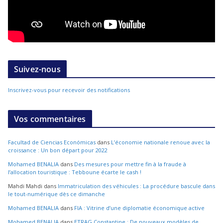
Suivez-nous
Inscrivez-vous pour recevoir des notifications
Vos commentaires
Facultad de Ciencias Económicas
dans
L’économie nationale renoue avec la
croissance : Un bon départ pour 2022
Mohamed BENALIA
dans
Des mesures pour mettre fin à la fraude à
l’allocation touristique : Tebboune écarte le cash !
Mahdi Mahdi
dans
Immatriculation des véhicules : La procédure bascule dans
le tout-numérique dès ce dimanche
Mohamed BENALIA
dans
FIA : Vitrine d’une diplomatie économique active
Mohamed BENALIA
dans
ETRAG Constantine : De nouveaux modèles de