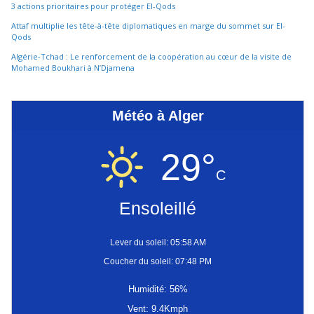
3 actions prioritaires pour protéger El-Qods
Attaf multiplie les tête-à-tête diplomatiques en marge du sommet sur El-
Qods
Algérie-Tchad : Le renforcement de la coopération au cœur de la visite de
Mohamed Boukhari à N’Djamena
Météo à Alger
29°
C
Ensoleillé
Lever du soleil: 05:58 AM
Coucher du soleil: 07:48 PM
Humidité: 56%
Vent: 9.4Kmph