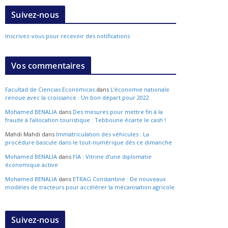
Suivez-nous
Inscrivez-vous pour recevoir des notifications
Vos commentaires
Facultad de Ciencias Económicas
dans
L’économie nationale
renoue avec la croissance : Un bon départ pour 2022
Mohamed BENALIA
dans
Des mesures pour mettre fin à la
fraude à l’allocation touristique : Tebboune écarte le cash !
Mahdi Mahdi
dans
Immatriculation des véhicules : La
procédure bascule dans le tout-numérique dès ce dimanche
Mohamed BENALIA
dans
FIA : Vitrine d’une diplomatie
économique active
Mohamed BENALIA
dans
ETRAG Constantine : De nouveaux
modèles de tracteurs pour accélérer la mécanisation agricole
Suivez-nous