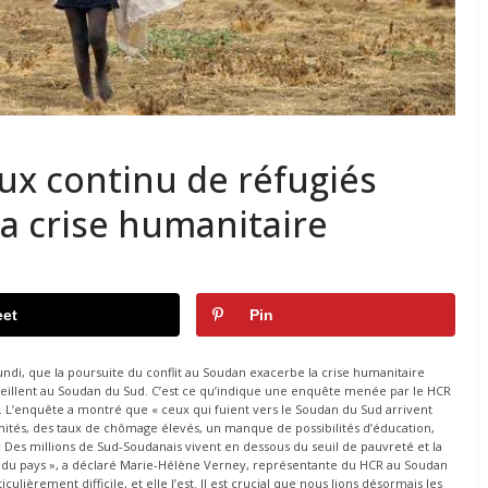
lux continu de réfugiés
a crise humanitaire
et
Pin
lundi, que la poursuite du conflit au Soudan exacerbe la crise humanitaire
ueillent au Soudan du Sud. C’est ce qu’indique une enquête menée par le HCR
. L’enquête a montré que « ceux qui fuient vers le Soudan du Sud arrivent
mités, des taux de chômage élevés, un manque de possibilités d’éducation,
 Des millions de Sud-Soudanais vivent en dessous du seuil de pauvreté et la
du pays », a déclaré Marie-Hélène Verney, représentante du HCR au Soudan
culièrement difficile, et elle l’est. Il est crucial que nous lions désormais les