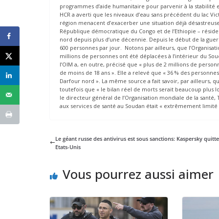
programmes d’aide humanitaire pour parvenir à la stabilité e
HCR a averti que les niveaux d’eau sans précédent du lac Vic
région menacent d’exacerber une situation déjà désastreuse. 
République démocratique du Congo et de l’Ethiopie – résiden
nord depuis plus d’une décennie. Depuis le début de la guerr
600 personnes par jour. Notons par ailleurs, que l’Organisati
millions de personnes ont été déplacées à l’intérieur du So
l’OIM a, en outre, précisé que « plus de 2 millions de personn
de moins de 18 ans ». Elle a relevé que « 36 % des personne
Darfour nord ». La même source a fait savoir, par ailleurs, qu
toutefois que « le bilan réel de morts serait beaucoup plus 
le directeur général de l’Organisation mondiale de la santé
aux services de santé au Soudan était « extrêmement limité »
Le géant russe des antivirus est sous sanctions: Kaspersky quitte
Etats-Unis
Vous pourrez aussi aimer