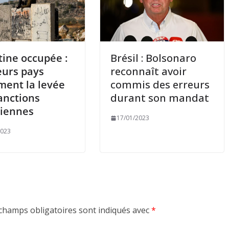
tine occupée :
Brésil : Bolsonaro
eurs pays
reconnaît avoir
ment la levée
commis des erreurs
anctions
durant son mandat
liennes
17/01/2023
2023
champs obligatoires sont indiqués avec
*