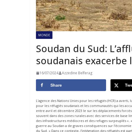
MONDE
Soudan du Sud: L’aff
soudanais exacerbe l
16/07/2024
Azzedine Belferag
Share
Twe
L’agence des Nations Unies pour les réfugiés (HCR) a averti, 
pour les réfugiés soudanais et les communautés qui les acc
entre avril et décembre 2023 le sur les déplacements forcés
souvent dans des zones rurales avec des services de base li
des infrastructures médiocres et des refuges surpeuplés ». «
guerre au Soudan a de graves conséquences sur l’économie 
du Sud. « Dans ce contexte, l’intégration des réfugiés est parti