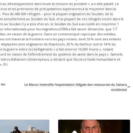
t au développement dans toute la mesure du possible », a-t-elle plaidé. Le
toria et les prévisions de précipitations supérieures à la moyenne dans la
Plus de 460 000 réfugiés – pour la plupart originaires du Soudan, de la
t actuellement au Soudan du Sud, et la plupart de ces réfugiés vivent dans le
e au Soudan il y a plus d’un an, le Soudan du Sud a accueilli en moyenne 1
on internationale pour les migrations (OIM) a fait savoir dimanche, que 7,7
udan, en raison de la guerre. Dans un communiqué repris par des médias,
es ont traversé la frontière vers les pays voisins, dont 55 % sont des enfants
s déplacées sont originaires de Khartoum, 20 % du Darfour sud et 14 % du
e la guerre entre les belligérants « a fait environ 16.000 morts », notant
lourd en raison de l’effondrement du système de santé dans le pays ». Samedi,
, Tedros Adhanom Ghebreyesus, a déclaré que l’accès à l’aide humanitaire et
. R.I.
 les
Le Maroc intensifie l’exploitation illégale des ressources du Sahara
occidental