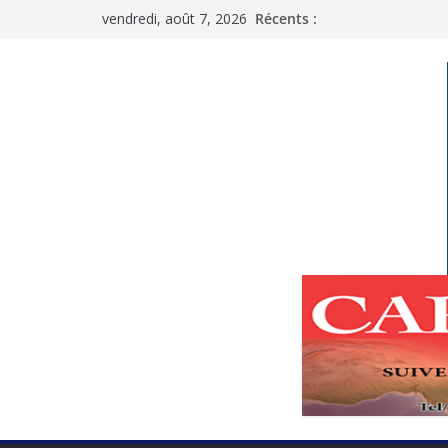
Passer
vendredi, août 7, 2026
Récents :
au
contenu