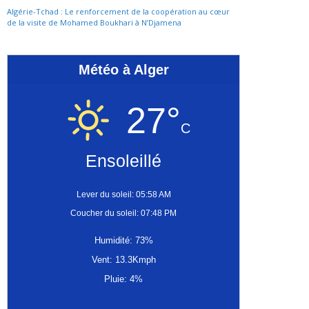
Algérie-Tchad : Le renforcement de la coopération au cœur
de la visite de Mohamed Boukhari à N’Djamena
Météo à Alger
27°
C
Ensoleillé
Lever du soleil: 05:58 AM
Coucher du soleil: 07:48 PM
Humidité: 73%
Vent: 13.3Kmph
Pluie: 4%