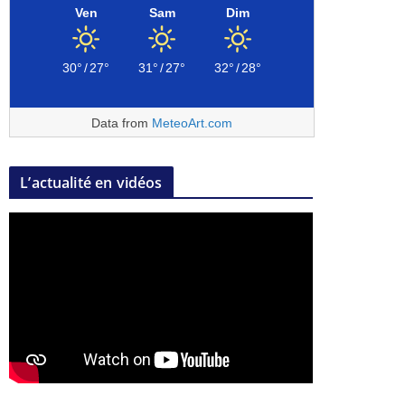
Ven
Sam
Dim
30°
/
27°
31°
/
27°
32°
/
28°
Data from
MeteoArt.com
L’actualité en vidéos