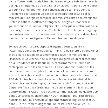
par le Conseil national de l‘énergie, le seul organe habilité à tracer la
politique énergétique du pays. La loi en vigueur stipule que le Conseil
se réunit périodiquement sur convocation de son président, le
Président de la République dont le secrétariat est assuré par le
ministre de l’Energie et composé des ministres dits de souveraineté
(Défense nationale, Affaires étrangères, Energie et Finances), du
gouverneur de la Banque d’Algérie et du délégué à la Planification ; il
est chargé d’assurer le suivi et l’évaluation de la politique énergétique
nationale à long terme, notamment de la mise en œuvre d’un plan à
long terme destiné à garantir l’avenir énergétique du pays.
Sonatrach pour sa part, dispose d’organes de gestion. Il y a
l’Assemblée générale présidée par ministre de l’Energie et des Mines
avec la participation de ses membres à savoir le ministre des
Finances, le Gouverneur de la Banque d’Algérie et un représentant
de la Présidence de la République, conformément au statut de
l’entreprise, outre les membres du Conseil d’administration et les
commissaires aux comptes. Et en dernier lieu nous avons le comité
exécutif, véritable cheville dont la mono structure est la suivante :le
PDG de Sontrach – le comité exécutif- le secrétariat général, le
cabinet- le comité d’éthique,- la direction audit/risques, la direction
Corporate Affairs- la sûreté interne d’établissement – la direction
transformation SH2030 – la direction communication ; de quatre DCP
dont DCP stratégie /planification /-DCP Finances – DCP ressourdes
humaines- DCP business/développement/marketing- et de sept DC
dont DC procurement /logistique- DC ressources nouvelles- DC
engeereging/project management- DC juridique- DC