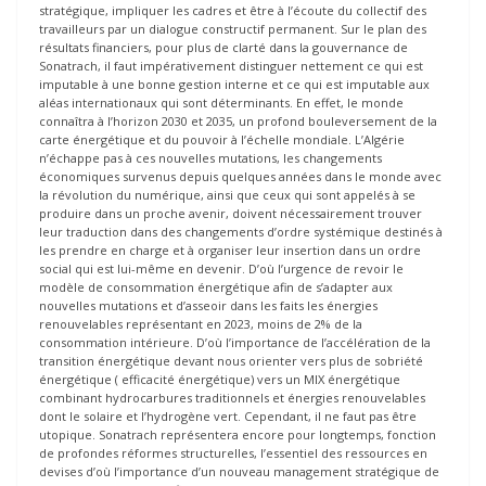
stratégique, impliquer les cadres et être à l’écoute du collectif des
travailleurs par un dialogue constructif permanent. Sur le plan des
résultats financiers, pour plus de clarté dans la gouvernance de
Sonatrach, il faut impérativement distinguer nettement ce qui est
imputable à une bonne gestion interne et ce qui est imputable aux
aléas internationaux qui sont déterminants. En effet, le monde
connaîtra à l’horizon 2030 et 2035, un profond bouleversement de la
carte énergétique et du pouvoir à l’échelle mondiale. L’Algérie
n’échappe pas à ces nouvelles mutations, les changements
économiques survenus depuis quelques années dans le monde avec
la révolution du numérique, ainsi que ceux qui sont appelés à se
produire dans un proche avenir, doivent nécessairement trouver
leur traduction dans des changements d’ordre systémique destinés à
les prendre en charge et à organiser leur insertion dans un ordre
social qui est lui-même en devenir. D’où l’urgence de revoir le
modèle de consommation énergétique afin de s’adapter aux
nouvelles mutations et d’asseoir dans les faits les énergies
renouvelables représentant en 2023, moins de 2% de la
consommation intérieure. D’où l’importance de l’accélération de la
transition énergétique devant nous orienter vers plus de sobriété
énergétique ( efficacité énergétique) vers un MIX énergétique
combinant hydrocarbures traditionnels et énergies renouvelables
dont le solaire et l’hydrogène vert. Cependant, il ne faut pas être
utopique. Sonatrach représentera encore pour longtemps, fonction
de profondes réformes structurelles, l’essentiel des ressources en
devises d’où l’importance d’un nouveau management stratégique de