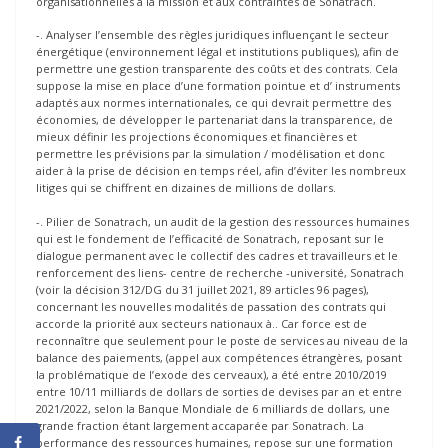
organisationnelles à la mission et aux contraintes de Sonatrach.
-. Analyser l’ensemble des règles juridiques influençant le secteur
énergétique (environnement légal et institutions publiques), afin de
permettre une gestion transparente des coûts et des contrats. Cela
suppose la mise en place d’une formation pointue et d’ instruments
adaptés aux normes internationales, ce qui devrait permettre des
économies, de développer le partenariat dans la transparence, de
mieux définir les projections économiques et financières et
permettre les prévisions par la simulation / modélisation et donc
aider à la prise de décision en temps réel, afin d’éviter les nombreux
litiges qui se chiffrent en dizaines de millions de dollars.
-. Pilier de Sonatrach, un audit de la gestion des ressources humaines
qui est le fondement de l’efficacité de Sonatrach, reposant sur le
dialogue permanent avec le collectif des cadres et travailleurs et le
renforcement des liens- centre de recherche -université, Sonatrach
(voir la décision 312/DG du 31 juillet 2021, 89 articles 96 pages),
concernant les nouvelles modalités de passation des contrats qui
accorde la priorité aux secteurs nationaux à.. Car force est de
reconnaître que seulement pour le poste de services au niveau de la
balance des paiements, (appel aux compétences étrangères, posant
la problématique de l’exode des cerveaux), a été entre 2010/2019
entre 10/11 milliards de dollars de sorties de devises par an et entre
2021/2022, selon la Banque Mondiale de 6 milliards de dollars, une
grande fraction étant largement accaparée par Sonatrach. La
performance des ressources humaines, repose sur une formation