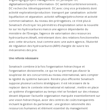
digitalisation/systeme information- DC santé/sécurité/environnent-,
DC recherche /développement- DC avec cinq vice présidents dont
activité exploration/production- transport par canalisation- activité
liquéfaction et séparation- activité raffinage/pétrochimie et activité
commercialisation. Au niveau des prérogatives, ce n’est plus à
Sonatrach d’octroyer les périmètres d‘exploitation selon la nouvelle
loi sur les hydrocarbures mais à une agence dépendante du
ministère de l’Energie, l’agence de valorisation des ressources
hydrocarbures Alnaft, entretenant donc des relations fonctionnelles
avec cette structure, tout comme avec une autre agence, l’Autorité
de régulation des hydrocarbures (ARH) chargée de suivre les
mécanismes des prix.
Une refonte nécessaire
Sonatrach combine à la fois l’organisation hiérarchique et
l’organisation divisionnelle, ce qui ne lui permet pas d’avoir la
souplesse de ses concurrents au niveau international, sans compter
la rigidité du système bancaire. Rendre plus efficiente Sonatrach
suppose plusieurs actions stratégiques :il est nécessaire de la
replacer dans le contexte international et national ; mettre en place
un système d’organisation au temps réel se fondant sur des réseaux
devant dépasser l’actuelle organisation marquée essentiellement sur
une vision hiérarchique, avoir des centres de coûts transparents
incluant la gestion du partenariat ; une gestion rationnelle des
ressources humaines et élément essentiel du management