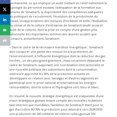
permanente, ce qui implique un audit mettant en relief nettement la
typologie du personnel existant, l’adéquation de la formation aux
besoins de Sonatrach, la disponibilité des compétences adéquates,
les politiques de recrutement, l’évolution de la productivité du
travail, les appréciations des mesures d’incitation et enfin, l’évaluation
du climat et de la culture d’entreprise de Sonatrach (audit social et
audit de la culture), dont la prise en compte d’une gestion plus
rationnelle des importantes sommes des œuvres sociales que
consacre, annuellement, Sonatrach.
– Dans le cadre de la nécessaire transition énergétique , Sonatrach
doit consacrer une partie des ressources à la protection de
l’environnement, à l’efficacité énergétique dont la réduction des gaz
torchés , un des plus grand gisement , mais ces actions dépassent le
cadre de Sonatrach, supposant une coordination intersectorielle et
une nouvelle politique des subventions dont la consommation
intérieure approche les 50% de la production actuelle en
développant en relation avec Sonelgaz et d’autres segments en
partenariat avec le privé national et international les énergies
renouvelables, dont le solaire et l’hydrogène vert, bleu et blanc.
En résumé, la nouvelle stratégie énergétique est inséparable d’une
vision stratégique globale tenant compte des nouvelles mutations
tant internes que mondiales, l’ambition de Sonatrach étant pour le
gaz d’accroître 60/70% la production pour atteindre vers 2028/2030
une production de 200 milliards de mètres cubes gazeux( 100