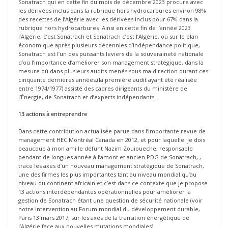
Sonatrach qui en cette fin du mois de décembre 2023 procure avec
les dérivées inclus dans la rubrique hors hydrocarbures environ 98%
des recettes de l’Algérie avec les dérivées inclus pour 67% dans la
rubrique hors hydrocarbures .Ainsi en cette fin de l’année 2023
l’Algérie, c’est Sonatrach et Sonatrach c’est l’Algérie, où sur le plan
économique après plusieurs décennies d’indépendance politique,
Sonatrach est l’un des puissants leviers de la souveraineté nationale
d’où l’importance d’améliorer son management stratégique, dans la
mesure où dans plusieurs audits menés sous ma direction durant ces
cinquante dernières années,(la première audit ayant été réalisée
entre 1974/1977) assisté des cadres dirigeants du ministère de
l’Énergie, de Sonatrach et d’experts indépendants.
13 actions à entreprendre
Dans cette contribution actualisée parue dans l’importante revue de
management HEC Montréal Canada en 2012, et pour laquelle je dois
beaucoup à mon ami le défunt Nazim Zouioueche, responsable
pendant de longues année à l’amont et ancien PDG de Sonatrach, ,
trace les axes d’un nouveau management stratégique de Sonatrach,
une des firmes les plus importantes tant au niveau mondial qu’au
niveau du continent africain et c’est dans ce contexte que je propose
13 actions interdépendantes opérationnelles pour améliorer la
gestion de Sonatrach étant une question de sécurité nationale (voir
notre intervention au Forum mondial du développement durable,
Paris 13 mars 2017, sur les axes de la transition énergétique de
l’Algérie face aux nouvelles mutations mondiales).