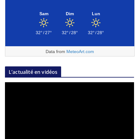
Sam
Dim
Lun
32°
/
27°
32°
/
28°
32°
/
28°
Data from
MeteoArt.com
L’actualité en vidéos