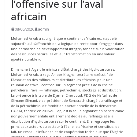
l’offensive sur l’aval
africain
08/06/2026
admin
Mohamed Arkab a souligné que e continent africain est « appelé
aujourd’hui à s’affranchir de la logique de rente pour s’engager dans
une démarche de développement intégré, fondée sur la valorisation
des ressources naturelles et leur transformation en une valeur
ajoutée durable ».
Dimanche à Alger, le ministre d’État chargé des Hydrocarbures,
Mohamed Arkab, a reçu Anibor Kragha, secrétaire exécutif de
l’Association des raffineurs et distributeurs africains, pour une
réunion de travail centrée sur un segment précis de la chaîne
pétrolière : l’aval — raffinage, pétrochimie, stockage et distribution.
La présence à la table de Djamel Cherdoud, PDG de Naftal, et de
Slimane Slimani, vice-président de Sonatrach chargé du raffinage et
de la pétrochimie, dit l’ambition opérationnelle de la démarche.
L’ARDA, fondée en 2006 au Cap, est la seule organisation panafricaine
non gouvernementale entièrement dédiée au raffinage et à la
distribution d’hydrocarbures sur le continent. Elle regroupe les
principaux acteurs du secteur à l’échelle africaine et constitue, de
fait, un réseau d’influence et de coopération technique que l’Algérie
cherche visiblement à investir. Kragha a d’ailleurs été clair :