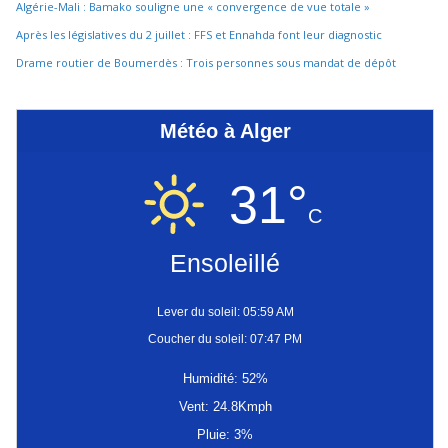
Algérie-Mali : Bamako souligne une « convergence de vue totale »
Après les législatives du 2 juillet : FFS et Ennahda font leur diagnostic
Drame routier de Boumerdès : Trois personnes sous mandat de dépôt
Météo à Alger
31°
C
Ensoleillé
Lever du soleil: 05:59 AM
Coucher du soleil: 07:47 PM
Humidité: 52%
Vent: 24.8Kmph
Pluie: 3%