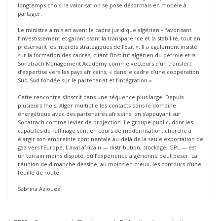
longtemps choisi la valorisation se pose désormais en modèle à
partager.
Le ministre a mis en avant le cadre juridique algérien « favorisant
l’investissement et garantissant la transparence et la stabilité, tout en
préservant les intérêts stratégiques de l’État ». Il a également insisté
sur la formation des cadres, citant l’Institut algérien du pétrole et la
Sonatrach Management Academy comme vecteurs d’un transfert
d’expertise vers les pays africains, « dans le cadre d’une coopération
Sud-Sud fondée sur le partenariat et l’intégration ».
Cette rencontre s’inscrit dans une séquence plus large. Depuis
plusieurs mois, Alger multiplie les contacts dans le domaine
énergétique avec des partenaires africains, en s’appuyant sur
Sonatrach comme levier de projection. Le groupe public, dont les
capacités de raffinage sont en cours de modernisation, cherche à
élargir son empreinte continentale au-delà de la seule exportation de
gaz vers l’Europe. L’aval africain — distribution, stockage, GPL — est
un terrain moins disputé, où l’expérience algérienne peut peser. La
réunion de dimanche dessine, au moins en creux, les contours d’une
feuille de route.
Sabrina Aziouez