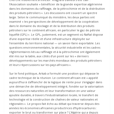
l’Association souhaite « bénéficier de la grande expertise algérienne
dans les domaines du raffinage, de la pétrochimie et de la distribution
des produits pétroliers ». Les discussions ont couvert un spectre
large. Selon le communiqué du ministère, les deux parties ont
examiné « les perspectives de développement de la coopération
dans le domaine du stockage et de la distribution des produits
pétroliers sur le continent africain, en particulier le gaz de pétrole
liquéfié (GPL) ». Le GPL, justement, est un segment où Naftal dispose
d’une expertise réelle et d’une infrastructure déployée sur
l’ensemble du territoire national — un savoir-faire exportable. Les
questions environnementales, la sécurité industrielle et les cadres
réglementaires liés au raffinage et à la pétrochimie ont également
été mis sur la table, aux côtés d’un point sur les « derniers
développements sur les marchés mondiaux des produits pétroliers
et leurs répercussions sur les pays africains ».
Sur le fond politique, Arkab a formulé une position qui dépasse le
cadre technique de la réunion. Le continent africain est « appelé
aujourd’hui à s’affranchir de la logique de rente pour s’engager dans
une démarche de développement intégré, fondée sur la valorisation
des ressources naturelles et leur transformation en une valeur
ajoutée durable, à travers l’industrialisation locale, le transfert de
technologie et la construction de chaînes de valeur nationales et
régionales ». Le propos fait écho au débat qui traverse depuis des
années les économies africaines productrices d’hydrocarbures :
exporter le brut ou transformer sur place ? L’Algérie qui a depuis