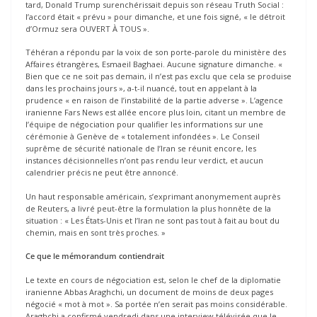
tard, Donald Trump surenchérissait depuis son réseau Truth Social :
l’accord était « prévu » pour dimanche, et une fois signé, « le détroit
d’Ormuz sera OUVERT À TOUS ».
Téhéran a répondu par la voix de son porte-parole du ministère des
Affaires étrangères, Esmaeil Baghaei. Aucune signature dimanche. «
Bien que ce ne soit pas demain, il n’est pas exclu que cela se produise
dans les prochains jours », a-t-il nuancé, tout en appelant à la
prudence « en raison de l’instabilité de la partie adverse ». L’agence
iranienne Fars News est allée encore plus loin, citant un membre de
l’équipe de négociation pour qualifier les informations sur une
cérémonie à Genève de « totalement infondées ». Le Conseil
suprême de sécurité nationale de l’Iran se réunit encore, les
instances décisionnelles n’ont pas rendu leur verdict, et aucun
calendrier précis ne peut être annoncé.
Un haut responsable américain, s’exprimant anonymement auprès
de Reuters, a livré peut-être la formulation la plus honnête de la
situation : « Les États-Unis et l’Iran ne sont pas tout à fait au bout du
chemin, mais en sont très proches. »
Ce que le mémorandum contiendrait
Le texte en cours de négociation est, selon le chef de la diplomatie
iranienne Abbas Araghchi, un document de moins de deux pages
négocié « mot à mot ». Sa portée n’en serait pas moins considérable.
Araghchi a confirmé vendredi dans une interview télévisée que le