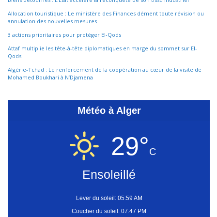
Allocation touristique : Le ministère des Finances dément toute révision ou
annulation des nouvelles mesures
3 actions prioritaires pour protéger El-Qods
Attaf multiplie les tête-à-tête diplomatiques en marge du sommet sur El-
Qods
Algérie-Tchad : Le renforcement de la coopération au cœur de la visite de
Mohamed Boukhari à N’Djamena
Météo à Alger
29°
C
Ensoleillé
Lever du soleil: 05:59 AM
Coucher du soleil: 07:47 PM