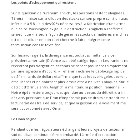
Les points d’achoppement qui résistent
Sur la question de l’uranium enrichi, les positions restent éloignées.
Téhéran insiste sur la dilution des stocks sur son propre sol, à un taux
inférieur à 5 %, loin des 90 % nécessaires à la fabrication d’une arme
nucléaire. Washington exige leur destruction. Araghchi a réaffirmé
samedi que « la seule façon de gérer les stocks de matières enrichies
est de les diluer en Iran », et cherche à faire intégrer cette
formulation dans le texte final.
Sur les avoirs gelés, la divergence est tout aussi nette. Le vice-
président américain JD Vance avait été catégorique : « Les Iraniens ne
recevront pas d’argent et les fonds ne seront pas libérés simplement
par une signature d’accord. » Téhéran réclame le déblocage rapide
de 24 milliards de dollars et affirme que tous les avoirs gelés devront
être libérés et ne pourront plus jamais être à nouveau bloqués. Sur le
détroit d’Ormuz enfin, Araghchi a maintenu la position iranienne : «
Notre épée restera toujours suspendue au-dessus du détroit », a-t-il
déclaré, précisant que l’Iran n’imposerait pas de droits de transit mais
facturerait des frais de service, et que la gestion de la voie maritime
serait coordonnée avec Oman.
Le Liban saigne
Pendant que les négociateurs échangent leurs projets de textes, le
sud du Liban continue d’être bombardé. L’armée d’occupation
israélienne a sommé samedi matin la population de 24 localités