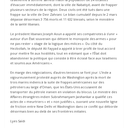
d’évacuer immédiatement, dont la ville de Nabatiyé, avant de frapper
plusieurs secteurs de la région. Deux civils ont été tués dans une
frappe sur la ville de Deir Zahrani. Le bilan cumulatif depuis le 2 mars
dépasse désormais 3 756 morts et 11 632 blessés, selon le ministère
de la santé libanais.
Le président libanais Joseph Aoun a appelé ses compatriotes à s’unir «
autour d’un État souverain qui détient le monopole des armes » pour
ne pas rester « otage de la logique des milices ». Du côté du
Hezbollah, le député Ali Fayyad a appelé à tirer profit de tout accord
pour mettre fin aux hostilités, tout en estimant que « l’État doit
abandonner la politique qui consiste à être écrasé face aux Israéliens
et soumis aux Américains ».
En marge des négociations, d’autres tensions se font jour. L’Inde a
vigoureusement protesté auprès de Washington après la mort de
trois marins indiens à la suite de frappes américaines sur des
pétroliers au large d’Oman, que les États-Unis accusaient de
transporter du pétrole iranien en violation du blocus. Le ministre des
Affaires étrangères indien Subrahmanyam Jaishankar a qualifié ces
actes de « meurtriers » et « non justifiés », ouvrant une nouvelle ligne
de friction entre New Delhi et Washington dans ce conflit qui déborde
désormais bien au-delà de ses frontières initiales.
Lyes Saïdi