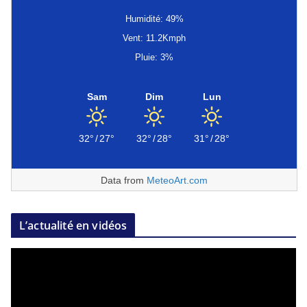
Humidité: 49%
Vent: 11.2Kmph
Pluie: 3%
Sam
Dim
Lun
32°
/
27°
32°
/
28°
31°
/
28°
Data from
MeteoArt.com
L’actualité en vidéos