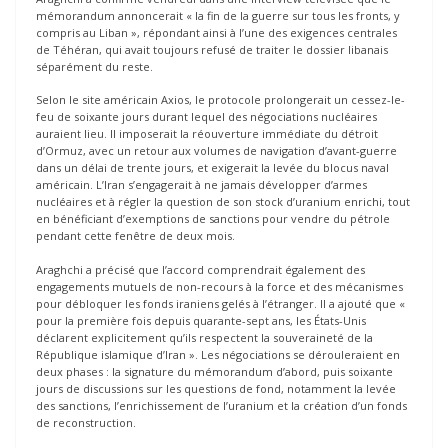
mémorandum annoncerait « la fin de la guerre sur tous les fronts, y
compris au Liban », répondant ainsi à l’une des exigences centrales
de Téhéran, qui avait toujours refusé de traiter le dossier libanais
séparément du reste.
Selon le site américain Axios, le protocole prolongerait un cessez-le-
feu de soixante jours durant lequel des négociations nucléaires
auraient lieu. Il imposerait la réouverture immédiate du détroit
d’Ormuz, avec un retour aux volumes de navigation d’avant-guerre
dans un délai de trente jours, et exigerait la levée du blocus naval
américain. L’Iran s’engagerait à ne jamais développer d’armes
nucléaires et à régler la question de son stock d’uranium enrichi, tout
en bénéficiant d’exemptions de sanctions pour vendre du pétrole
pendant cette fenêtre de deux mois.
Araghchi a précisé que l’accord comprendrait également des
engagements mutuels de non-recours à la force et des mécanismes
pour débloquer les fonds iraniens gelés à l’étranger. Il a ajouté que «
pour la première fois depuis quarante-sept ans, les États-Unis
déclarent explicitement qu’ils respectent la souveraineté de la
République islamique d’Iran ». Les négociations se dérouleraient en
deux phases : la signature du mémorandum d’abord, puis soixante
jours de discussions sur les questions de fond, notamment la levée
des sanctions, l’enrichissement de l’uranium et la création d’un fonds
de reconstruction.