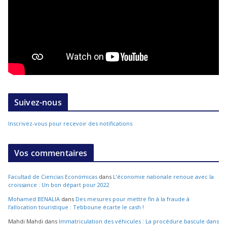
Suivez-nous
Inscrivez-vous pour recevoir des notifications
Vos commentaires
Facultad de Ciencias Económicas
dans
L’économie nationale renoue avec la
croissance : Un bon départ pour 2022
Mohamed BENALIA
dans
Des mesures pour mettre fin à la fraude à
l’allocation touristique : Tebboune écarte le cash !
Mahdi Mahdi
dans
Immatriculation des véhicules : La procédure bascule dans