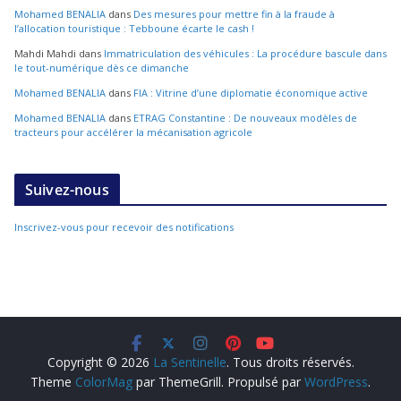
Mohamed BENALIA
dans
Des mesures pour mettre fin à la fraude à
l’allocation touristique : Tebboune écarte le cash !
Mahdi Mahdi
dans
Immatriculation des véhicules : La procédure bascule dans
le tout-numérique dès ce dimanche
Mohamed BENALIA
dans
FIA : Vitrine d’une diplomatie économique active
Mohamed BENALIA
dans
ETRAG Constantine : De nouveaux modèles de
tracteurs pour accélérer la mécanisation agricole
Suivez-nous
Inscrivez-vous pour recevoir des notifications
Copyright © 2026
La Sentinelle
. Tous droits réservés.
Theme
ColorMag
par ThemeGrill. Propulsé par
WordPress
.