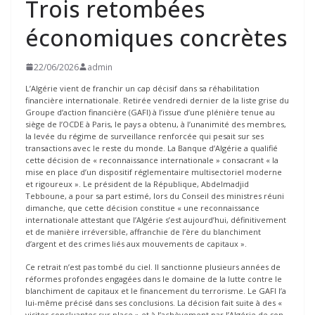
Trois retombées
économiques concrètes
22/06/2026
admin
L’Algérie vient de franchir un cap décisif dans sa réhabilitation
financière internationale. Retirée vendredi dernier de la liste grise du
Groupe d’action financière (GAFI) à l’issue d’une plénière tenue au
siège de l’OCDE à Paris, le pays a obtenu, à l’unanimité des membres,
la levée du régime de surveillance renforcée qui pesait sur ses
transactions avec le reste du monde. La Banque d’Algérie a qualifié
cette décision de « reconnaissance internationale » consacrant « la
mise en place d’un dispositif réglementaire multisectoriel moderne
et rigoureux ». Le président de la République, Abdelmadjid
Tebboune, a pour sa part estimé, lors du Conseil des ministres réuni
dimanche, que cette décision constitue « une reconnaissance
internationale attestant que l’Algérie s’est aujourd’hui, définitivement
et de manière irréversible, affranchie de l’ère du blanchiment
d’argent et des crimes liés aux mouvements de capitaux ».
Ce retrait n’est pas tombé du ciel. Il sanctionne plusieurs années de
réformes profondes engagées dans le domaine de la lutte contre le
blanchiment de capitaux et le financement du terrorisme. Le GAFI l’a
lui-même précisé dans ses conclusions. La décision fait suite à des «
visites concluantes sur place » et à l’achèvement par l’Algérie de son