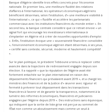
Banque d’Algérie identifie trois effets concrets pour l’économie
nationale. En premier lieu, une meilleure fluidité des relations
d’affaires à l’international, les opérateurs économiques algériens
bénéficient désormais, selon l’institution, d’« une meilleure visibilité à
l’international », ce qui « fluidifie et accélère les partenariats
commerciaux avec les institutions financières du monde entier ». En
second lieu, la banque centrale considère que ce retrait envoie « un
signal fort qui encourage les investisseurs internationaux à
s’implanter en Algérie et à créer de nouvelles opportunités d’emploi
». Enfin, l’institution évoque une « souveraineté financière consolidée
», l’environnement économique algérien étant désormais, à ses yeux,
« certifié sans conteste, sécurisé, moderne et hautement compétitif
».
Sur le plan politique, le président Tebboune a tenu à replacer cette
avancée dans la trajectoire de redressement engagée depuis son
élection. Il a rappelé « que la réputation de l’Algérie avait été
fortement entachée sur le plan international en raison des
dépassements financiers qui prévalaient avant 2019 », et a chargé les
ministres des Finances et de la Justice d’« œuvrer avec rigueur et
fermeté à prévenir tout dépassement dans les transactions
financières à l’avenir et de garantir la transparence, notamment à la
lumière des réformes économiques, financières et judiciaires
engagées par l’Algérie depuis 2019 ». Des instructions sans équivoque,
qui indiquent que la sortie de liste grise est perçue au sommet de
l’État non comme un aboutissement mais comme un seuil à