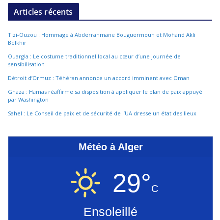
Articles récents
Tizi-Ouzou : Hommage à Abderrahmane Bouguermouh et Mohand Akli
Belkhir
Ouargla : Le costume traditionnel local au cœur d’une journée de
sensibilisation
Détroit d’Ormuz : Téhéran annonce un accord imminent avec Oman
Ghaza : Hamas réaffirme sa disposition à appliquer le plan de paix appuyé
par Washington
Sahel : Le Conseil de paix et de sécurité de l’UA dresse un état des lieux
Météo à Alger
29°
C
Ensoleillé