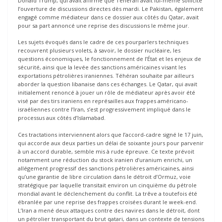
Donald Trump, qui avait affirmé que Téhéran avait lui-même sollicité
l’ouverture de discussions directes dès mardi. Le Pakistan, également
engagé comme médiateur dans ce dossier aux côtés du Qatar, avait
pour sa part annoncé une reprise des discussions le même jour.
Les sujets évoqués dans le cadre de ces pourparlers techniques
recouvrent plusieurs volets, à savoir, le dossier nucléaire, les
questions économiques, le fonctionnement de l’État et les enjeux de
sécurité, ainsi que la levée des sanctions américaines visant les
exportations pétrolières iraniennes. Téhéran souhaite par ailleurs
aborder la question libanaise dans ces échanges. Le Qatar, qui avait
initialement renoncé à jouer un rôle de médiateur après avoir été
visé par des tirs iraniens en représailles aux frappes américano-
israéliennes contre l’Iran, s’est progressivement impliqué dans le
processus aux côtés d’Islamabad.
Ces tractations interviennent alors que l’accord-cadre signé le 17 juin,
qui accorde aux deux parties un délai de soixante jours pour parvenir
à un accord durable, semble mis à rude épreuve. Ce texte prévoit
notamment une réduction du stock iranien d’uranium enrichi, un
allégement progressif des sanctions pétrolières américaines, ainsi
qu’une garantie de libre circulation dans le détroit d’Ormuz, voie
stratégique par laquelle transitait environ un cinquième du pétrole
mondial avant le déclenchement du conflit. La trêve a toutefois été
ébranlée par une reprise des frappes croisées durant le week-end.
L’Iran a mené deux attaques contre des navires dans le détroit, dont
un pétrolier transportant du brut qatari, dans un contexte de tensions