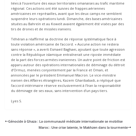
liées à l’ouverture des eaux territoriales omanaises au trafic maritime
régional. Ces actions ont été suivies de frappes aériennes
américaines en représailles, avant que les deux camps ne semblent
suspendre leurs opérations lundi. Dimanche, des bases américaines
situées au Bahreïn et au Koweït avaient également été visées par des
tirs de drones et de missiles iraniens.
Téhéran a réaffirmé sa doctrine de réponse systématique face à
toute violation américaine de l’accord. « Aucune action ne restera
sans réponse », a averti Esmaeil Baghaei, ajoutant que toute agression
contre la République islamique entraînerait une riposte immédiate
de la part des forces armées iraniennes. Un autre point de friction est
apparu autour des opérations internationales de déminage du détroit
d’Ormuz, menées conjointement par la France et Oman, et
annoncées par le président Emmanuel Macron. Le vice-ministre
iranien des Affaires étrangères, Kazem Gharibabadi, a répliqué que
l’accord intérimaire réserve exclusivement à l’Iran la responsabilité
du déminage de ses eaux, sans intervention d’un pays tiers.
Lyes S.
Génocide à Ghaza : La communauté médicale internationale se mobilise
Maroc : Une crise latente, le Makhzen dans la tourmente