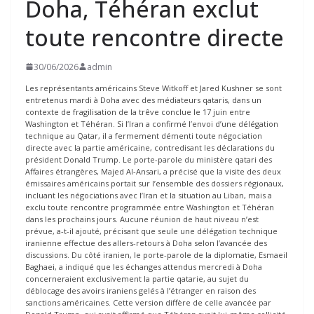
Doha, Téhéran exclut
toute rencontre directe
30/06/2026
admin
Les représentants américains Steve Witkoff et Jared Kushner se sont
entretenus mardi à Doha avec des médiateurs qataris, dans un
contexte de fragilisation de la trêve conclue le 17 juin entre
Washington et Téhéran. Si l’Iran a confirmé l’envoi d’une délégation
technique au Qatar, il a fermement démenti toute négociation
directe avec la partie américaine, contredisant les déclarations du
président Donald Trump. Le porte-parole du ministère qatari des
Affaires étrangères, Majed Al-Ansari, a précisé que la visite des deux
émissaires américains portait sur l’ensemble des dossiers régionaux,
incluant les négociations avec l’Iran et la situation au Liban, mais a
exclu toute rencontre programmée entre Washington et Téhéran
dans les prochains jours. Aucune réunion de haut niveau n’est
prévue, a-t-il ajouté, précisant que seule une délégation technique
iranienne effectue des allers-retours à Doha selon l’avancée des
discussions. Du côté iranien, le porte-parole de la diplomatie, Esmaeil
Baghaei, a indiqué que les échanges attendus mercredi à Doha
concerneraient exclusivement la partie qatarie, au sujet du
déblocage des avoirs iraniens gelés à l’étranger en raison des
sanctions américaines. Cette version diffère de celle avancée par