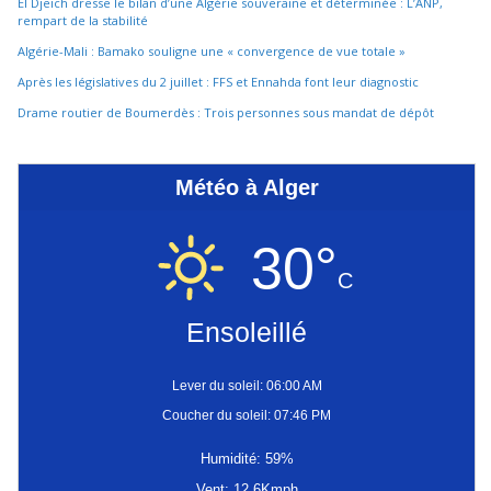
El Djeïch dresse le bilan d’une Algérie souveraine et déterminée : L’ANP,
rempart de la stabilité
Algérie-Mali : Bamako souligne une « convergence de vue totale »
Après les législatives du 2 juillet : FFS et Ennahda font leur diagnostic
Drame routier de Boumerdès : Trois personnes sous mandat de dépôt
Météo à Alger
30°
C
Ensoleillé
Lever du soleil: 06:00 AM
Coucher du soleil: 07:46 PM
Humidité: 59%
Vent: 12.6Kmph