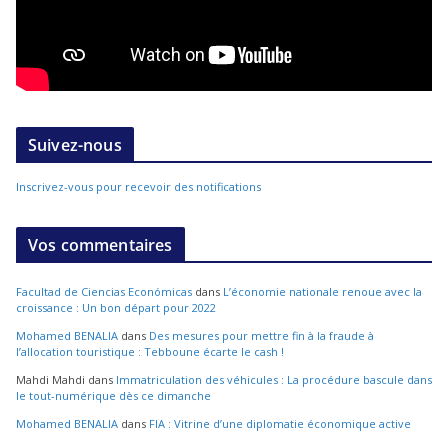
Suivez-nous
Inscrivez-vous pour recevoir des notifications
Vos commentaires
Facultad de Ciencias Económicas
dans
L’économie nationale renoue avec la
croissance : Un bon départ pour 2022
Mohamed BENALIA
dans
Des mesures pour mettre fin à la fraude à
l’allocation touristique : Tebboune écarte le cash !
Mahdi Mahdi
dans
Immatriculation des véhicules : La procédure bascule dans
le tout-numérique dès ce dimanche
Mohamed BENALIA
dans
FIA : Vitrine d’une diplomatie économique active