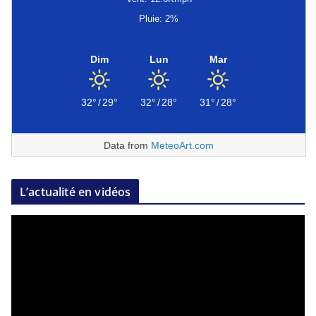
Pluie: 2%
Dim
Lun
Mar
32°
/
29°
32°
/
28°
31°
/
28°
Data from
MeteoArt.com
L’actualité en vidéos