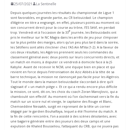
25/07/2021
La Sentinelle
Depuis quelques journées les résultats du championnat de Ligue 1
sont favorables, en grande partie, au CR belouizdad. Le champion
d’Algérie en titre a engrangé, en effet, plusieurs points au moment où
son concurrent direct pour la course au trône, l’ES Sétif, en perdait
e
trop. Vendredi et à l’occasion de la 33
journée, les Belouizdadis ont
pris le meilleur sur le NC Magra dans les arrêts de jeu pour s’imposer
sur la plus petite des marges, alors qu’un peu plus tard dans la soirée,
les Sétifiens sont allés s’incliner chez l’AS Aïn M’lila (1-2). A la faveur de
ces deux résultats, les Algérois prennent seuls les commandes du
classement général avec deux points sur leurs concurrents directs, et
un match en moins, à disputer ce vendredi à domicile face à la JS
Kabylie. Avant de recevoir le NCM, une équipe bien en place et qui
revient en force depuis l’intronisation de Aziz Abbès à la tête de sa
barre technique, la mission ne s’annonçait pas facile pour les Algérois.
Tout le monde dans la maison belouizdadie s’accordait à dire qu’il
s’agissait d’ « un match piège ». Et ce qui a rendu encore plus difficile
la mission, ce sont, dit-on, les choix du coach Zoran Manojlovic, qui a
chamboulé son effectif. Au moment où l’on s’acheminait vers la fin du
match sur un score nul et vierge, le capitaine des Rouge et Blanc,
Chemseddine Nessakh, surgit en reprenant de la tête un corner
dégagé par le gardien Bouhalfaya, lequel a été l’homme du match. A
la fin de cette rencontre, l’on a assisté à des scènes désolantes, avec
une bagarre générale entre des joueurs des deux camps et une
expulsion de Khaled Bousseliou, l’attaquant du CRB, qui ne jouera pas